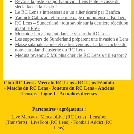
Revoilà la piste Franjo Ivanovic : Lens tente le casse du
siècle face à la Lazio !
Le RC Lens s’intéresserait à un ailier écarté par Benfica
Yannick Cahuzac referme une page douloureuse à Bollaert
RC Lens – Sunderland : tout savoir sur la dernière répétition
avant le PSG
Mercato : Un attaquant dans le viseur du RC Lens
Les supporters de Sunderland préparent une invasion à Lens
Masse salariale sabrée et cadres vendus : La face cachée du
nouveau plan d’austérité du RC Lens
Medina revendu 5 M€ plus cher : le RC Lens a-t-il eu tort ?
Club RC Lens
-
Mercato RC Lens
-
RC Lens Féminin
-
Matchs du RC Lens
-
Joueurs du RC Lens
-
Anciens
Lensois
-
Ligue 1
-
Actualités diverses
Partenaires / agrégateurs :
Live Mercato
.
MercatoLive (RC Lens)
·
Lensfoot
(Transferts)
·
LiveFoot (RC Lens)
·
Football-Addict (RC
Lens)