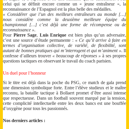
celui qui se définit encore comme un « jeune entraîneur », la
reconnaissance de l’Espagnol est la plus belle des médailles.
« Considérer que l’un des meilleurs entraîneurs au monde […]
nous considère comme la deuxième meilleure équipe du
championnat […] c’est déjà une forme de récompense ou de
reconnaissance »
.
Pour
Pierre Sage
,
Luis Enrique
est bien plus qu’un adversaire,
c’est une source d’étude permanente :
« Ce qu’il arrive à faire en
termes d’organisation collective, de variété, de flexibilité, sont
autant de bonnes pratiques qui m’interrogent et qui m’animent »
. Il
confesse d’ailleurs trouver
« beaucoup de réponses »
à ses propres
questions tactiques en observant le travail du coach parisien.
Un duel pour l’honneur
Si le titre est déjà dans la poche du PSG, ce match de gala prend
une dimension symbolique forte. Entre l’élève studieux et le maître
reconnu, la bataille tactique à Bollaert promet d’être aussi intense
que respectueuse. Dans un football souvent marqué par la tension,
cette complicité intellectuelle entre les deux bancs est une bouffée
d’oxygène pour tous les passionnés.
Nos derniers articles :