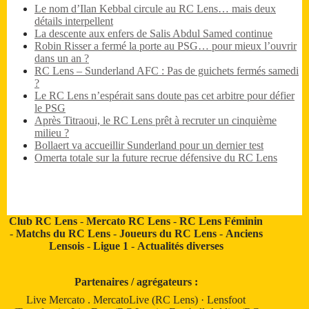
Le nom d’Ilan Kebbal circule au RC Lens… mais deux
détails interpellent
La descente aux enfers de Salis Abdul Samed continue
Robin Risser a fermé la porte au PSG… pour mieux l’ouvrir
dans un an ?
RC Lens – Sunderland AFC : Pas de guichets fermés samedi
?
Le RC Lens n’espérait sans doute pas cet arbitre pour défier
le PSG
Après Titraoui, le RC Lens prêt à recruter un cinquième
milieu ?
Bollaert va accueillir Sunderland pour un dernier test
Omerta totale sur la future recrue défensive du RC Lens
Club RC Lens
-
Mercato RC Lens
-
RC Lens Féminin
-
Matchs du RC Lens
-
Joueurs du RC Lens
-
Anciens
Lensois
-
Ligue 1
-
Actualités diverses
Partenaires / agrégateurs :
Live Mercato
.
MercatoLive (RC Lens)
·
Lensfoot