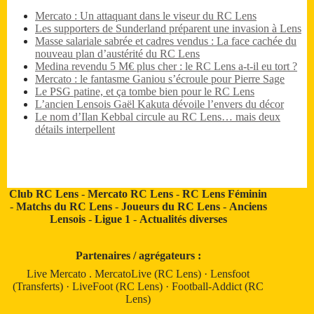
Mercato : Un attaquant dans le viseur du RC Lens
Les supporters de Sunderland préparent une invasion à Lens
Masse salariale sabrée et cadres vendus : La face cachée du
nouveau plan d’austérité du RC Lens
Medina revendu 5 M€ plus cher : le RC Lens a-t-il eu tort ?
Mercato : le fantasme Ganiou s’écroule pour Pierre Sage
Le PSG patine, et ça tombe bien pour le RC Lens
L’ancien Lensois Gaël Kakuta dévoile l’envers du décor
Le nom d’Ilan Kebbal circule au RC Lens… mais deux
détails interpellent
Club RC Lens
-
Mercato RC Lens
-
RC Lens Féminin
-
Matchs du RC Lens
-
Joueurs du RC Lens
-
Anciens
Lensois
-
Ligue 1
-
Actualités diverses
Partenaires / agrégateurs :
Live Mercato
.
MercatoLive (RC Lens)
·
Lensfoot
(Transferts)
·
LiveFoot (RC Lens)
·
Football-Addict (RC
Lens)