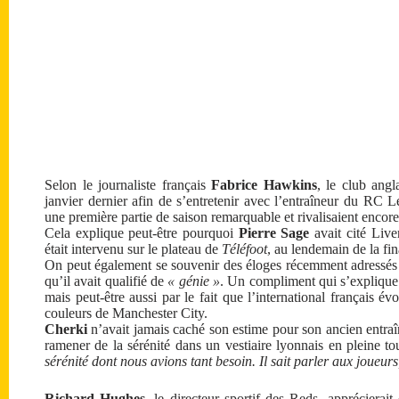
Selon le journaliste français
Fabrice Hawkins
, le club angl
janvier dernier afin de s’entretenir avec l’entraîneur du RC L
une première partie de saison remarquable et rivalisaient enco
Cela explique peut-être pourquoi
Pierre Sage
avait cité Live
était intervenu sur le plateau de
Téléfoot
, au lendemain de la fi
On peut également se souvenir des éloges récemment adressés 
qu’il avait qualifié de
« génie »
. Un compliment qui s’explique
mais peut-être aussi par le fait que l’international français 
couleurs de Manchester City.
Cherki
n’avait jamais caché son estime pour son ancien entraîn
ramener de la sérénité dans un vestiaire lyonnais en pleine t
sérénité dont nous avions tant besoin. Il sait parler aux joueur
Richard Hughes
, le directeur sportif des Reds, apprécierait