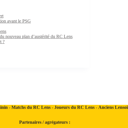
rt
ition avant le PSG
Lens
e du nouveau plan d’austérité du RC Lens
t ?
inin
-
Matchs du RC Lens
-
Joueurs du RC Lens
-
Anciens Lensoi
Partenaires / agrégateurs :