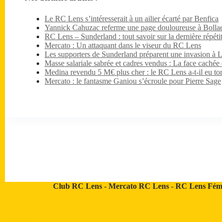
Le RC Lens s’intéresserait à un ailier écarté par Benfica
Yannick Cahuzac referme une page douloureuse à Bollae
RC Lens – Sunderland : tout savoir sur la dernière répét
Mercato : Un attaquant dans le viseur du RC Lens
Les supporters de Sunderland préparent une invasion à 
Masse salariale sabrée et cadres vendus : La face caché
Medina revendu 5 M€ plus cher : le RC Lens a-t-il eu tor
Mercato : le fantasme Ganiou s’écroule pour Pierre Sage
Club RC Lens
-
Mercato RC Lens
-
RC Lens Fém