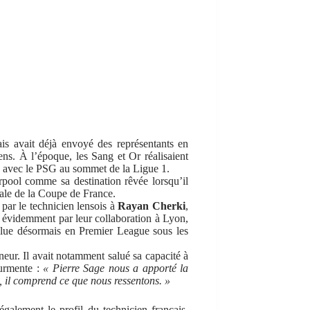
ais avait déjà envoyé des représentants en
ens. À l’époque, les Sang et Or réalisaient
re avec le PSG au sommet de la Ligue 1.
rpool comme sa destination rêvée lorsqu’il
nale de la Coupe de France.
par le technicien lensois à
Rayan Cherki
,
 évidemment par leur collaboration à Lyon,
évolue désormais en Premier League sous les
eur. Il avait notamment salué sa capacité à
ourmente :
« Pierre Sage nous a apporté la
s, il comprend ce que nous ressentons. »
 également le profil du technicien français.