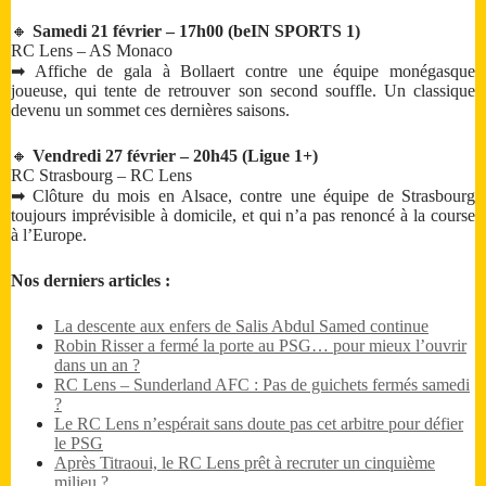
🔸
Samedi 21 février – 17h00 (beIN SPORTS 1)
RC Lens – AS Monaco
➡ Affiche de gala à Bollaert contre une équipe monégasque
joueuse, qui tente de retrouver son second souffle. Un classique
devenu un sommet ces dernières saisons.
🔸
Vendredi 27 février – 20h45 (Ligue 1+)
RC Strasbourg – RC Lens
➡ Clôture du mois en Alsace, contre une équipe de Strasbourg
toujours imprévisible à domicile, et qui n’a pas renoncé à la course
à l’Europe.
Nos derniers articles :
La descente aux enfers de Salis Abdul Samed continue
Robin Risser a fermé la porte au PSG… pour mieux l’ouvrir
dans un an ?
RC Lens – Sunderland AFC : Pas de guichets fermés samedi
?
Le RC Lens n’espérait sans doute pas cet arbitre pour défier
le PSG
Après Titraoui, le RC Lens prêt à recruter un cinquième
milieu ?