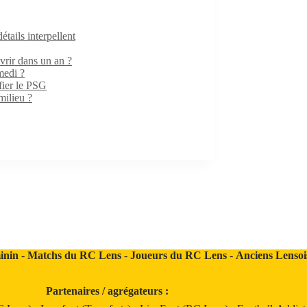
ails interpellent
rir dans un an ?
medi ?
fier le PSG
milieu ?
inin
-
Matchs du RC Lens
-
Joueurs du RC Lens
-
Anciens Lensoi
Partenaires / agrégateurs :