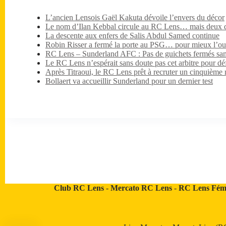
L’ancien Lensois Gaël Kakuta dévoile l’envers du décor
Le nom d’Ilan Kebbal circule au RC Lens… mais deux dét
La descente aux enfers de Salis Abdul Samed continue
Robin Risser a fermé la porte au PSG… pour mieux l’ouv
RC Lens – Sunderland AFC : Pas de guichets fermés sa
Le RC Lens n’espérait sans doute pas cet arbitre pour dé
Après Titraoui, le RC Lens prêt à recruter un cinquième 
Bollaert va accueillir Sunderland pour un dernier test
Club RC Lens
-
Mercato RC Lens
-
RC Lens Fém