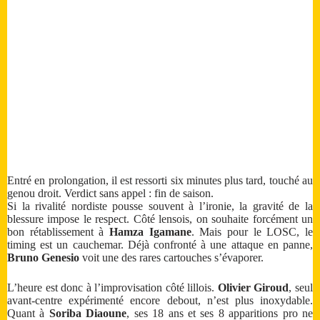
Entré en prolongation, il est ressorti six minutes plus tard, touché au
genou droit. Verdict sans appel : fin de saison.
Si la rivalité nordiste pousse souvent à l’ironie, la gravité de la
blessure impose le respect. Côté lensois, on souhaite forcément un
bon rétablissement à
Hamza Igamane
. Mais pour le LOSC, le
timing est un cauchemar. Déjà confronté à une attaque en panne,
Bruno Genesio
voit une des rares cartouches s’évaporer.
L’heure est donc à l’improvisation côté lillois.
Olivier Giroud
, seul
avant-centre expérimenté encore debout, n’est plus inoxydable.
Quant à
Soriba Diaoune
, ses 18 ans et ses 8 apparitions pro ne