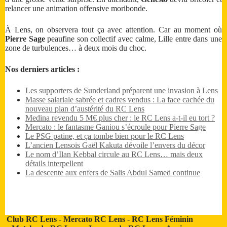
relancer une animation offensive moribonde.
À Lens, on observera tout ça avec attention. Car au moment où
Pierre Sage
peaufine son collectif avec calme, Lille entre dans une
zone de turbulences… à deux mois du choc.
Nos derniers articles :
Les supporters de Sunderland préparent une invasion à Lens
Masse salariale sabrée et cadres vendus : La face cachée du
nouveau plan d’austérité du RC Lens
Medina revendu 5 M€ plus cher : le RC Lens a-t-il eu tort ?
Mercato : le fantasme Ganiou s’écroule pour Pierre Sage
Le PSG patine, et ça tombe bien pour le RC Lens
L’ancien Lensois Gaël Kakuta dévoile l’envers du décor
Le nom d’Ilan Kebbal circule au RC Lens… mais deux
détails interpellent
La descente aux enfers de Salis Abdul Samed continue
Club RC Lens
-
Mercato RC Lens
-
RC Lens Féminin