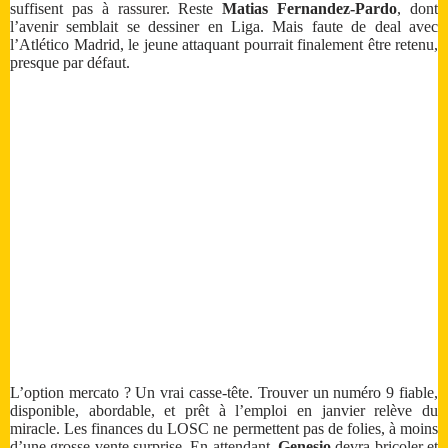
suffisent pas à rassurer. Reste
Matias Fernandez-Pardo
, dont
l’avenir semblait se dessiner en Liga. Mais faute de deal avec
l’Atlético Madrid, le jeune attaquant pourrait finalement être retenu,
presque par défaut.
L’option mercato ? Un vrai casse-tête. Trouver un numéro 9 fiable,
disponible, abordable, et prêt à l’emploi en janvier relève du
miracle. Les finances du LOSC ne permettent pas de folies, à moins
d’une grosse vente surprise. En attendant,
Genesio
devra bricoler et