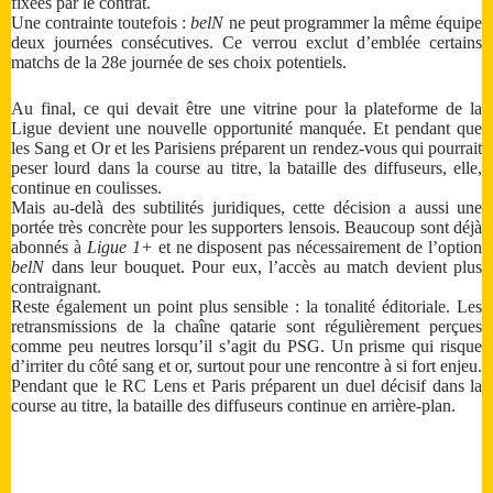
fixées par le contrat.
Une contrainte toutefois :
belN
ne peut programmer la même équipe
deux journées consécutives. Ce verrou exclut d’emblée certains
matchs de la 28e journée de ses choix potentiels.
Au final, ce qui devait être une vitrine pour la plateforme de la
Ligue devient une nouvelle opportunité manquée. Et pendant que
les Sang et Or et les Parisiens préparent un rendez-vous qui pourrait
peser lourd dans la course au titre, la bataille des diffuseurs, elle,
continue en coulisses.
Mais au-delà des subtilités juridiques, cette décision a aussi une
portée très concrète pour les supporters lensois. Beaucoup sont déjà
abonnés à
Ligue 1+
et ne disposent pas nécessairement de l’option
belN
dans leur bouquet. Pour eux, l’accès au match devient plus
contraignant.
Reste également un point plus sensible : la tonalité éditoriale. Les
retransmissions de la chaîne qatarie sont régulièrement perçues
comme peu neutres lorsqu’il s’agit du PSG. Un prisme qui risque
d’irriter du côté sang et or, surtout pour une rencontre à si fort enjeu.
Pendant que le RC Lens et Paris préparent un duel décisif dans la
course au titre, la bataille des diffuseurs continue en arrière-plan.