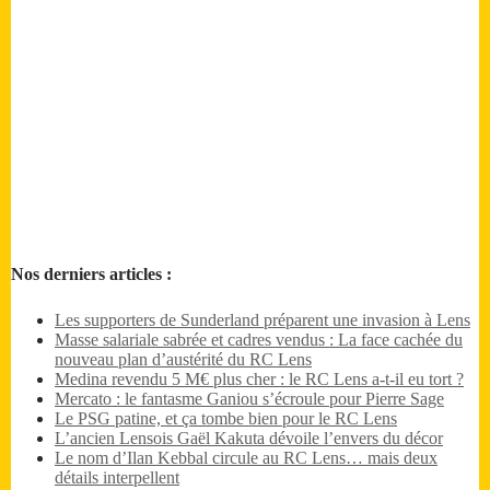
Nos derniers articles :
Les supporters de Sunderland préparent une invasion à Lens
Masse salariale sabrée et cadres vendus : La face cachée du
nouveau plan d’austérité du RC Lens
Medina revendu 5 M€ plus cher : le RC Lens a-t-il eu tort ?
Mercato : le fantasme Ganiou s’écroule pour Pierre Sage
Le PSG patine, et ça tombe bien pour le RC Lens
L’ancien Lensois Gaël Kakuta dévoile l’envers du décor
Le nom d’Ilan Kebbal circule au RC Lens… mais deux
détails interpellent