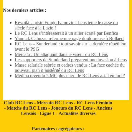
Nos derniers articles :
Revoilà la piste Franjo Ivanovic : Lens tente le casse du
siècle face à la Lazio !
Le RC Lens s’intéresserait à un ailier écarté par Benfica
Yannick Cahuzac referme une page douloureuse à Bollaert
RC Lens – Sunderland : tout savoir sur la dernière répétition
avant le PSG
Mercato : Un attaquant dans le viseur du RC Lens
Les supporters de Sunderland préparent une invasion à Lens
Masse salariale sabrée et cadres vendus : La face cachée du
nouveau plan d’austérité du RC Lens
Medina revendu 5 M€ plus cher : le RC Lens a-t-il eu tort ?
Club RC Lens
-
Mercato RC Lens
-
RC Lens Féminin
-
Matchs du RC Lens
-
Joueurs du RC Lens
-
Anciens
Lensois
-
Ligue 1
-
Actualités diverses
Partenaires / agrégateurs :