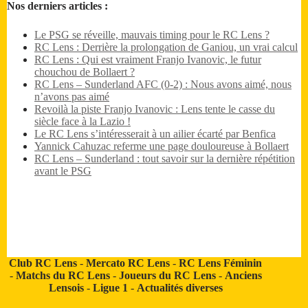
Nos derniers articles :
Le PSG se réveille, mauvais timing pour le RC Lens ?
RC Lens : Derrière la prolongation de Ganiou, un vrai calcul
RC Lens : Qui est vraiment Franjo Ivanovic, le futur
chouchou de Bollaert ?
RC Lens – Sunderland AFC (0-2) : Nous avons aimé, nous
n’avons pas aimé
Revoilà la piste Franjo Ivanovic : Lens tente le casse du
siècle face à la Lazio !
Le RC Lens s’intéresserait à un ailier écarté par Benfica
Yannick Cahuzac referme une page douloureuse à Bollaert
RC Lens – Sunderland : tout savoir sur la dernière répétition
avant le PSG
Club RC Lens
-
Mercato RC Lens
-
RC Lens Féminin
-
Matchs du RC Lens
-
Joueurs du RC Lens
-
Anciens
Lensois
-
Ligue 1
-
Actualités diverses