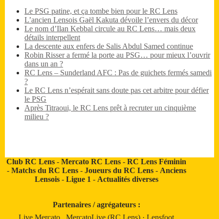
Le PSG patine, et ça tombe bien pour le RC Lens
L’ancien Lensois Gaël Kakuta dévoile l’envers du décor
Le nom d’Ilan Kebbal circule au RC Lens… mais deux
détails interpellent
La descente aux enfers de Salis Abdul Samed continue
Robin Risser a fermé la porte au PSG… pour mieux l’ouvrir
dans un an ?
RC Lens – Sunderland AFC : Pas de guichets fermés samedi
?
Le RC Lens n’espérait sans doute pas cet arbitre pour défier
le PSG
Après Titraoui, le RC Lens prêt à recruter un cinquième
milieu ?
Club RC Lens
-
Mercato RC Lens
-
RC Lens Féminin
-
Matchs du RC Lens
-
Joueurs du RC Lens
-
Anciens
Lensois
-
Ligue 1
-
Actualités diverses
Partenaires / agrégateurs :
Live Mercato
.
MercatoLive (RC Lens)
·
Lensfoot