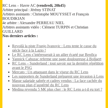
RC Lens – Havre AC
(vendredi, 20h45)
Arbitre principal : Jérémy STINAT
Arbitres assistants : Christophe MOUYSSET et François
BOUDIKIAN
4e arbitre : Alexandre PERREAU NIEL
Arbitres assistants vidéo : Clément TURPIN et Christian
GUILLARD
Nos derniers articles :
Revoilà la piste Franjo Ivanovic : Lens tente le casse du
siècle face à la Lazio !
Le RC Lens s’intéresserait à un ailier écarté par Benfica
Yannick Cahuzac referme une page douloureuse à Bollaert
RC Lens – Sunderland : tout savoir sur la dernière répétition
avant le PSG
Mercato : Un attaquant dans le viseur du RC Lens
Les supporters de Sunderland préparent une invasion à Lens
Masse salariale sabrée et cadres vendus : La face cachée du
nouveau plan d’austérité du RC Lens
Medina revendu 5 M€ plus cher : le RC Lens a-t-il eu tort ?