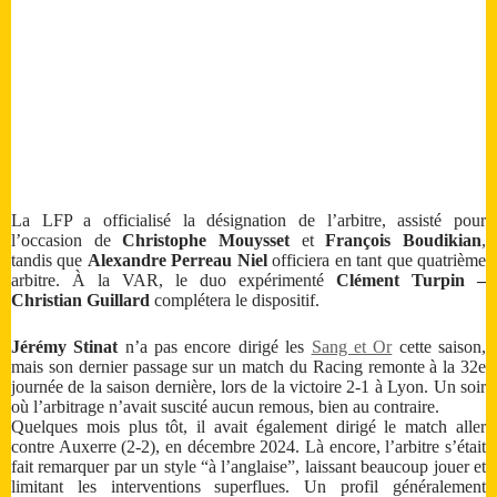
La LFP a officialisé la désignation de l’arbitre, assisté pour
l’occasion de
Christophe Mouysset
et
François Boudikian
,
tandis que
Alexandre Perreau Niel
officiera en tant que quatrième
arbitre. À la VAR, le duo expérimenté
Clément Turpin –
Christian Guillard
complétera le dispositif.
Jérémy Stinat
n’a pas encore dirigé les
Sang et Or
cette saison,
mais son dernier passage sur un match du Racing remonte à la 32e
journée de la saison dernière, lors de la victoire 2-1 à Lyon. Un soir
où l’arbitrage n’avait suscité aucun remous, bien au contraire.
Quelques mois plus tôt, il avait également dirigé le match aller
contre Auxerre (2-2), en décembre 2024. Là encore, l’arbitre s’était
fait remarquer par un style “à l’anglaise”, laissant beaucoup jouer et
limitant les interventions superflues. Un profil généralement