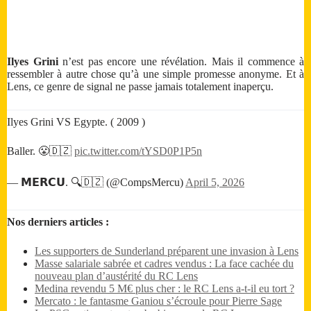
Ilyes Grini
n’est pas encore une révélation. Mais il commence à
ressembler à autre chose qu’à une simple promesse anonyme. Et à
Lens, ce genre de signal ne passe jamais totalement inaperçu.
Ilyes Grini VS Egypte. ( 2009 )
Baller. 😤🇩🇿
pic.twitter.com/tYSD0P1P5n
— 𝗠𝗘𝗥𝗖𝗨. 🔍🇩🇿 (@CompsMercu)
April 5, 2026
Nos derniers articles :
Les supporters de Sunderland préparent une invasion à Lens
Masse salariale sabrée et cadres vendus : La face cachée du
nouveau plan d’austérité du RC Lens
Medina revendu 5 M€ plus cher : le RC Lens a-t-il eu tort ?
Mercato : le fantasme Ganiou s’écroule pour Pierre Sage