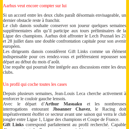
Aarhus veut encore compter sur lui
Si un accord entre les deux clubs paraît désormais envisageable, un
dernier obstacle reste à franchir.
Le club danois souhaite conserver son joueur quelques semaines
supplémentaires afin qu’il participe aux tours préliminaires de la
Ligue des champions. Aarhus doit affronter le Lech Poznań les 21
et 28 juillet dans une double confrontation capitale pour son avenir
européen.
Les dirigeants danois considèrent Gift Links comme un élément
indispensable pour ces rendez-vous et préféreraient repousser son
départ au début du mois d’août.
Une requête qui pourrait être intégrée aux discussions entre les deux
clubs.
Un profil qui coche toutes les cases
Depuis plusieurs semaines, Jean-Louis Leca cherche activement à
renforcer le couloir gauche lensois.
Avec le départ d’
Arthur Masuaku
et les nombreuses
interrogations entourant
Jhoanner Chavez
, le Racing doit
impérativement étoffer ce secteur avant une saison qui verra le club
jongler entre Ligue 1, Ligue des champions et Coupe de France.
Gift Links
correspond parfaitement au profil recherché. Capable