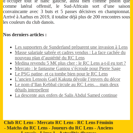
d’occuper tout le flanc gauche, aussi bien comme piston que
comme latéral offensif, le Sud-Africain sort d’une saison
convaincante avec 3 buts et 5 passes décisives en championnat.
Arrivé à Aarhus en 2019, il totalise déjà plus de 200 rencontres sous
les couleurs du club danois.
Nos derniers articles :
Les supporters de Sunderland préparent une invasion à Lens
Masse salariale sabrée et cadres vendus : La face cachée du
nouveau plan d’austérité du RC Lens
Medina revendu 5 M€ plus cher : le RC Lens a-t-il eu tort ?
Mercato : le fantasme Ganiou s’écroule pour Pierre Sage
Le PSG patine, et ça tombe bien pour le RC Lens
L’ancien Lensois Gaël Kakuta dévoile l’envers du décor
Le nom d’Ilan Kebbal circule au RC Lens… mais deux
détails interpellent
La descente aux enfers de Salis Abdul Samed continue
Club RC Lens
-
Mercato RC Lens
-
RC Lens Féminin
-
Matchs du RC Lens
-
Joueurs du RC Lens
-
Anciens