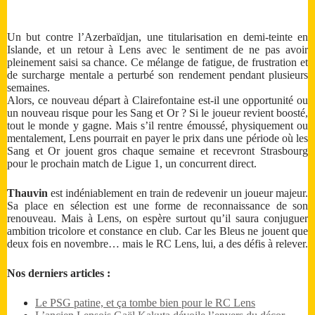
Un but contre l’Azerbaïdjan, une titularisation en demi-teinte en
Islande, et un retour à Lens avec le sentiment de ne pas avoir
pleinement saisi sa chance. Ce mélange de fatigue, de frustration et
de surcharge mentale a perturbé son rendement pendant plusieurs
semaines.
Alors, ce nouveau départ à Clairefontaine est-il une opportunité ou
un nouveau risque pour les Sang et Or ? Si le joueur revient boosté,
tout le monde y gagne. Mais s’il rentre émoussé, physiquement ou
mentalement, Lens pourrait en payer le prix dans une période où les
Sang et Or jouent gros chaque semaine et recevront Strasbourg
pour le prochain match de Ligue 1, un concurrent direct.
Thauvin
est indéniablement en train de redevenir un joueur majeur.
Sa place en sélection est une forme de reconnaissance de son
renouveau. Mais à Lens, on espère surtout qu’il saura conjuguer
ambition tricolore et constance en club. Car les Bleus ne jouent que
deux fois en novembre… mais le RC Lens, lui, a des défis à relever.
Nos derniers articles :
Le PSG patine, et ça tombe bien pour le RC Lens