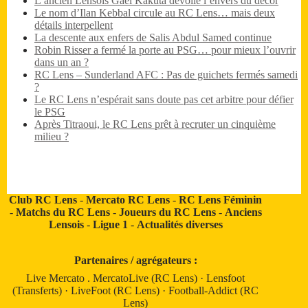
L’ancien Lensois Gaël Kakuta dévoile l’envers du décor
Le nom d’Ilan Kebbal circule au RC Lens… mais deux
détails interpellent
La descente aux enfers de Salis Abdul Samed continue
Robin Risser a fermé la porte au PSG… pour mieux l’ouvrir
dans un an ?
RC Lens – Sunderland AFC : Pas de guichets fermés samedi
?
Le RC Lens n’espérait sans doute pas cet arbitre pour défier
le PSG
Après Titraoui, le RC Lens prêt à recruter un cinquième
milieu ?
Club RC Lens
-
Mercato RC Lens
-
RC Lens Féminin
-
Matchs du RC Lens
-
Joueurs du RC Lens
-
Anciens
Lensois
-
Ligue 1
-
Actualités diverses
Partenaires / agrégateurs :
Live Mercato
.
MercatoLive (RC Lens)
·
Lensfoot
(Transferts)
·
LiveFoot (RC Lens)
·
Football-Addict (RC
Lens)