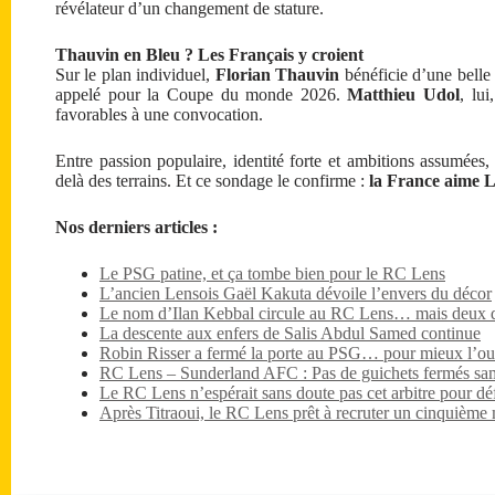
révélateur d’un changement de stature.
Thauvin en Bleu ? Les Français y croient
Sur le plan individuel,
Florian Thauvin
bénéficie d’une belle 
appelé pour la Coupe du monde 2026.
Matthieu Udol
, lu
favorables à une convocation.
Entre passion populaire, identité forte et ambitions assumée
delà des terrains. Et ce sondage le confirme :
la France aime L
Nos derniers articles :
Le PSG patine, et ça tombe bien pour le RC Lens
L’ancien Lensois Gaël Kakuta dévoile l’envers du décor
Le nom d’Ilan Kebbal circule au RC Lens… mais deux dét
La descente aux enfers de Salis Abdul Samed continue
Robin Risser a fermé la porte au PSG… pour mieux l’ouv
RC Lens – Sunderland AFC : Pas de guichets fermés sa
Le RC Lens n’espérait sans doute pas cet arbitre pour dé
Après Titraoui, le RC Lens prêt à recruter un cinquième 