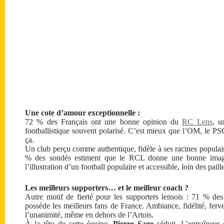
Une cote d’amour exceptionnelle :
72 % des Français ont une bonne opinion du
RC Lens
, u
footballistique souvent polarisé. C’est mieux que l’OM, le 
ça.
Un club perçu comme authentique, fidèle à ses racines populaire
% des sondés estiment que le RCL donne une bonne image
l’illustration d’un football populaire et accessible, loin des pail
Les meilleurs supporters… et le meilleur coach ?
Autre motif de fierté pour les supporters lensois : 71 % des
possède les meilleurs fans de France. Ambiance, fidélité, ferve
l’unanimité, même en dehors de l’Artois.
À la tête de cette équipe,
Pierre Sage
séduit. L’entraîneu