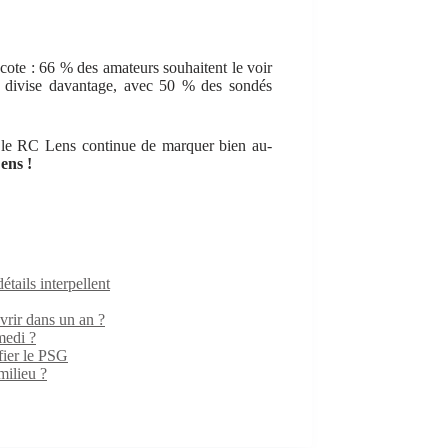
cote : 66 % des amateurs souhaitent le voir
i, divise davantage, avec 50 % des sondés
s, le RC Lens continue de marquer bien au-
ens !
ails interpellent
rir dans un an ?
medi ?
fier le PSG
milieu ?