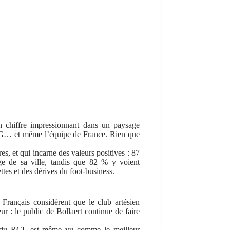
n chiffre impressionnant dans un paysage
PSG… et même l’équipe de France. Rien que
s, et qui incarne des valeurs positives : 87
 de sa ville, tandis que 82 % y voient
lettes et des dérives du foot-business.
 Français considèrent que le club artésien
ur : le public de Bollaert continue de faire
r du RCL est même vu comme le meilleur