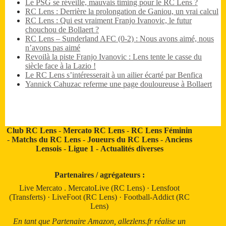
Le PSG se réveille, mauvais timing pour le RC Lens ?
RC Lens : Derrière la prolongation de Ganiou, un vrai calcul
RC Lens : Qui est vraiment Franjo Ivanovic, le futur
chouchou de Bollaert ?
RC Lens – Sunderland AFC (0-2) : Nous avons aimé, nous
n’avons pas aimé
Revoilà la piste Franjo Ivanovic : Lens tente le casse du
siècle face à la Lazio !
Le RC Lens s’intéresserait à un ailier écarté par Benfica
Yannick Cahuzac referme une page douloureuse à Bollaert
Club RC Lens
-
Mercato RC Lens
-
RC Lens Féminin
-
Matchs du RC Lens
-
Joueurs du RC Lens
-
Anciens
Lensois
-
Ligue 1
-
Actualités diverses
Partenaires / agrégateurs :
Live Mercato
.
MercatoLive (RC Lens)
·
Lensfoot
(Transferts)
·
LiveFoot (RC Lens)
·
Football-Addict (RC
Lens)
En tant que Partenaire Amazon, allezlens.fr réalise un