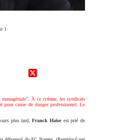
ue 1
n managériale”. À ce rythme, les syndicats
ert pour cause de danger professionnel. Le
jours plus tard,
Franck Haise
est prié de
st débarqué du
FC Nantes
. (Remplacé par