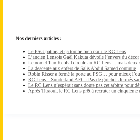
Nos derniers articles :
Le PSG patine, et ça tombe bien pour le RC Lens
L’ancien Lensois Gaël Kakuta dévoile l’envers du décor
Le nom d’Ilan Kebbal circule au RC Lens… mais deux dét
La descente aux enfers de Salis Abdul Samed continue
Robin Risser a fermé la porte au PSG… pour mieux l’ouv
RC Lens – Sunderland AFC : Pas de guichets fermés sa
Le RC Lens n’espérait sans doute pas cet arbitre pour dé
Après Titraoui, le RC Lens prêt à recruter un cinquième 