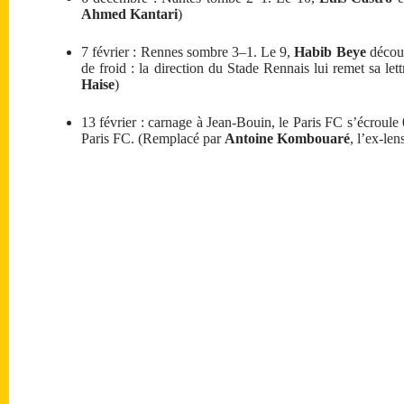
Ahmed Kantari
)
7 février : Rennes sombre 3–1. Le 9,
Habib Beye
découv
de froid : la direction du
Stade Rennais
lui remet sa let
Haise
)
13 février : carnage à Jean-Bouin, le Paris FC s’écroule
Paris FC
. (Remplacé par
Antoine Kombouaré
, l’ex-len