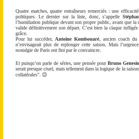
Quatre matches, quatre entraîneurs remerciés : une efficacité q
politiques. Le dernier sur la liste, donc, s’appelle
Stéphan
l’humiliation publique devant son propre public, avant que la d
valide définitivement son départ. C’est bien la claque infligé
grâce.
Pour lui succéder,
Antoine Kombouaré
, ancien coach du 
n’envisageait plus de replonger cette saison. Mais l’urgenc
nostalgie de Paris ont fini par le convaincre.
Et puisqu’on parle de séries, une pensée pour
Bruno Genesi
serait presque cruel, mais tellement dans la logique de la saiso
collatérales”. 😉