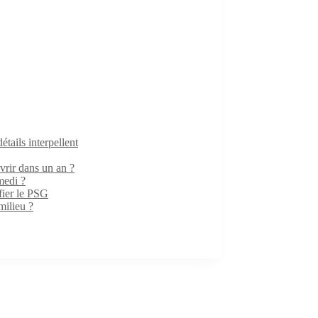
ails interpellent
rir dans un an ?
medi ?
fier le PSG
milieu ?