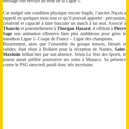
message fort envoyé au reste de la Ligue 1.
Car malgré une condition physique encore fragile, l’ancien Niçois a
rappelé en quelques mois tout ce qu’il pouvait apporter : percussion,
créativité et capacité à faire basculer un match à lui seul. Associé à
Thauvin
et potentiellement à
Thorgan Hazard
, il offrirait à
Pierre
Sage
une animation offensive bien plus ambitieuse pour gérer le
marathon Ligue 1- Coupe de France – Ligue des champions.
Bizarrement, alors que l’ensemble du groupe lensois, blessés et
valides, était réuni à Bollaert pour la réception de Nantes,
Saint-
Maximin
brillait hier par son absence. Selon
La Voix des Sports
, le
joueur aurait préféré poursuivre ses soins à Monaco. Sa présence
contre le PSG mercredi paraît donc très incertaine.