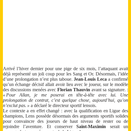
Arrivé l’hiver dernier pour une pige de six mois, l’attaquant avait
déjà représenté un joli coup pour les Sang et Or. Désormais, l’idée
d’une prolongation n’est plus taboue.
Jean-Louis Leca
a confirmé
qu’un échange décisif allait avoir lieu avec le joueur, sur le modèle
des discussions menées avec
Florian Thauvin
avant sa signature. :
« Pour Allan, je me poserai en tête‑à‑tête avec lui. Une
prolongation de contrat, c’est quelque chose, aujourd’hui, qu’on
n’exclut pas. »
a déclaré le directeur sportif lensois.
Le contexte a en effet changé : avec la qualification en Ligue des
champions, Lens possède désormais des arguments sportifs solides
pour convaincre des joueurs de haut niveau de rester ou de
rejoindre l’aventure. Et conserver
Saint-Maximin
serait un