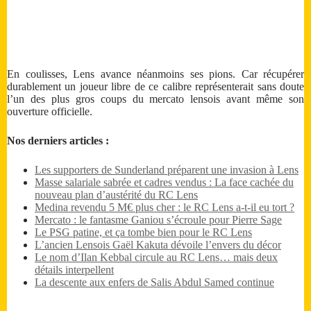
En coulisses, Lens avance néanmoins ses pions. Car récupérer
durablement un joueur libre de ce calibre représenterait sans doute
l’un des plus gros coups du mercato lensois avant même son
ouverture officielle.
Nos derniers articles :
Les supporters de Sunderland préparent une invasion à Lens
Masse salariale sabrée et cadres vendus : La face cachée du
nouveau plan d’austérité du RC Lens
Medina revendu 5 M€ plus cher : le RC Lens a-t-il eu tort ?
Mercato : le fantasme Ganiou s’écroule pour Pierre Sage
Le PSG patine, et ça tombe bien pour le RC Lens
L’ancien Lensois Gaël Kakuta dévoile l’envers du décor
Le nom d’Ilan Kebbal circule au RC Lens… mais deux
détails interpellent
La descente aux enfers de Salis Abdul Samed continue