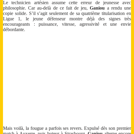
Le technicien artésien assume cette erreur de jeunesse avec
philosophie. Car au-delà de ce fait de jeu,
Ganiou
a rendu une
copie solide. S’il s’agit seulement de sa quatrième titularisation en
Ligue 1, le jeune défenseur montre déjà des signes très
encourageants : puissance, vitesse, agressivité et une envie
débordante.
Mais voilà, la fougue a parfois ses revers. Expulsé dès son premier
match à Auxerre, puis buteur à Strasbourg,
Ganiou
alterne encore