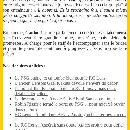
entre fulgurances et fautes de jeunesse. Et c’est bien cela qui plaît à
son entraîneur :
« Il apprend. Et la prochaine fois, il saura mieux
gérer ce type de situation. Il lui manque encore cette malice qu’on
ne peut acquérir que par l’expérience. »
En somme,
Ganiou
incarne parfaitement cette jeunesse talentueuse
que Lens veut faire grandir : brute, imparfaite, mais pleine de
promesses. À charge pour le staff de l’accompagner sans le brider,
et pour le joueur de continuer à progresser… sans trop se faire
piéger.
Nos derniers articles :
Le PSG patine, et ça tombe bien pour le RC Lens
L’ancien Lensois Gaël Kakuta dévoile l’envers du décor
Le nom d’Ilan Kebbal circule au RC Lens… mais deux
détails interpellent
La descente aux enfers de Salis Abdul Samed continue
Robin Risser a fermé la porte au PSG… pour mieux l’ouvrir
dans un an ?
RC Lens – Sunderland AFC : Pas de guichets fermés samedi
?
Le RC Lens n’espérait sans doute pas cet arbitre pour défier