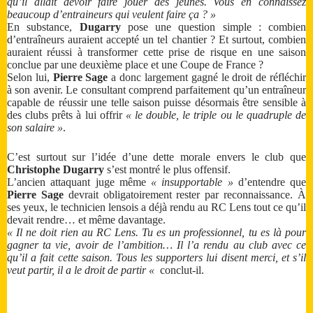
qu’il allait devoir faire jouer des jeunes. Vous en connaissez
beaucoup d’entraineurs qui veulent faire ça ? »
En substance,
Dugarry
pose une question simple : combien
d’entraîneurs auraient accepté un tel chantier ? Et surtout, combien
auraient réussi à transformer cette prise de risque en une saison
conclue par une deuxième place et une Coupe de France ?
Selon lui,
Pierre Sage
a donc largement gagné le droit de réfléchir
à son avenir. Le consultant comprend parfaitement qu’un entraîneur
capable de réussir une telle saison puisse désormais être sensible à
des clubs prêts à lui offrir
« le double, le triple ou le quadruple de
son salaire »
.
C’est surtout sur l’idée d’une dette morale envers le club que
Christophe Dugarry
s’est montré le plus offensif.
L’ancien attaquant juge même
« insupportable »
d’entendre que
Pierre Sage
devrait obligatoirement rester par reconnaissance. À
ses yeux, le technicien lensois a déjà rendu au RC Lens tout ce qu’il
devait rendre… et même davantage.
« Il ne doit rien au RC Lens. Tu es un professionnel, tu es là pour
gagner ta vie, avoir de l’ambition… Il l’a rendu au club avec ce
qu’il a fait cette saison. Tous les supporters lui disent merci, et s’il
veut partir, il a le droit de partir «
conclut-il.