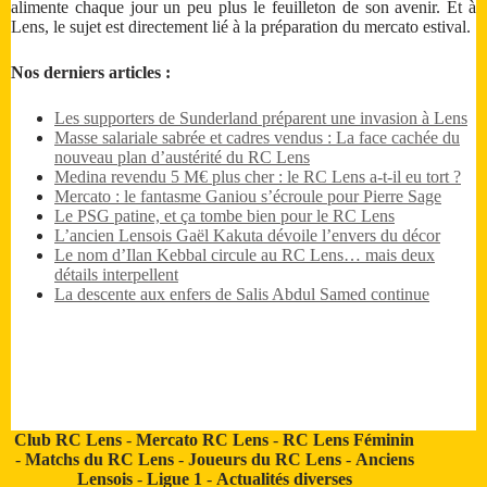
alimente chaque jour un peu plus le feuilleton de son avenir. Et à
Lens, le sujet est directement lié à la préparation du mercato estival.
Nos derniers articles :
Les supporters de Sunderland préparent une invasion à Lens
Masse salariale sabrée et cadres vendus : La face cachée du
nouveau plan d’austérité du RC Lens
Medina revendu 5 M€ plus cher : le RC Lens a-t-il eu tort ?
Mercato : le fantasme Ganiou s’écroule pour Pierre Sage
Le PSG patine, et ça tombe bien pour le RC Lens
L’ancien Lensois Gaël Kakuta dévoile l’envers du décor
Le nom d’Ilan Kebbal circule au RC Lens… mais deux
détails interpellent
La descente aux enfers de Salis Abdul Samed continue
Club RC Lens
-
Mercato RC Lens
-
RC Lens Féminin
-
Matchs du RC Lens
-
Joueurs du RC Lens
-
Anciens
Lensois
-
Ligue 1
-
Actualités diverses