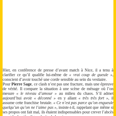
Hier, en conférence de presse d’avant match à Nice, il a tenu à
clarifier ce qu’il qualifie lui-même de
« vrai coup de gueule »
,
conscient d’avoir touché une corde sensible au sein du vestiaire.
Pour
Pierre Sage
, ce clash n’est pas une fracture, mais une épreuve
de vérité. Il compare la situation à une scène de ménage où l’on
mesure
« le niveau d’amour »
au milieu du chaos. S’il admet
aujourd’hui avoir
« déconné »
en y allant
« très très fort »
, il
assume cette franchise brutale.
« Ce n’est pas parce qu’on engueule
quelqu’un qu’on ne l’aime pas »
, insiste-t-il, rappelant que même si
ses propos ont fait mal, ils étaient indispensables pour crever l’abcès