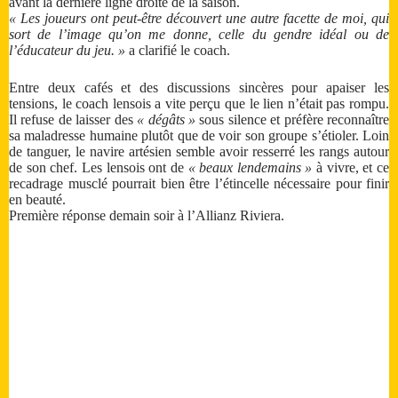
avant la dernière ligne droite de la saison.
« Les joueurs ont peut-être découvert une autre facette de moi, qui
sort de l’image qu’on me donne, celle du gendre idéal ou de
l’éducateur du jeu. »
a clarifié le coach.
Entre deux cafés et des discussions sincères pour apaiser les
tensions, le coach lensois a vite perçu que le lien n’était pas rompu.
Il refuse de laisser des
« dégâts »
sous silence et préfère reconnaître
sa maladresse humaine plutôt que de voir son groupe s’étioler. Loin
de tanguer, le navire artésien semble avoir resserré les rangs autour
de son chef. Les lensois ont de
« beaux lendemains »
à vivre, et ce
recadrage musclé pourrait bien être l’étincelle nécessaire pour finir
en beauté.
Première réponse demain soir à l’Allianz Riviera.