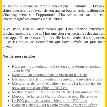
À Rennes, le dossier ne ferait d’ailleurs pas l’unanimité. Si
Franck
Haise
pousserait en faveur de son ancien buteur, certains dirigeants
s’interrogeraient sur l’opportunité d’investir autant sur un seul
joueur, malgré ses qualités indiscutables.
À ce stade, rien ne laisse penser que
Loïs Openda
retrouvera
prochainement la Ligue 1. Mais une chose est certaine : dès que son
nom apparaît sur le marché, il réveille les souvenirs des supporters
… et les envies de l’entraîneur qui l’avait révélé au plus haut
niveau.
Nos derniers articles :
RC Lens – Sunderland : tout savoir sur la dernière répétition
avant le PSG
Mercato : Un attaquant dans le viseur du RC Lens
Les supporters de Sunderland préparent une invasion à Lens
Masse salariale sabrée et cadres vendus : La face cachée du
nouveau plan d’austérité du RC Lens
Medina revendu 5 M€ plus cher : le RC Lens a-t-il eu tort ?
Mercato : le fantasme Ganiou s’écroule pour Pierre Sage
Le PSG patine, et ça tombe bien pour le RC Lens
L’ancien Lensois Gaël Kakuta dévoile l’envers du décor