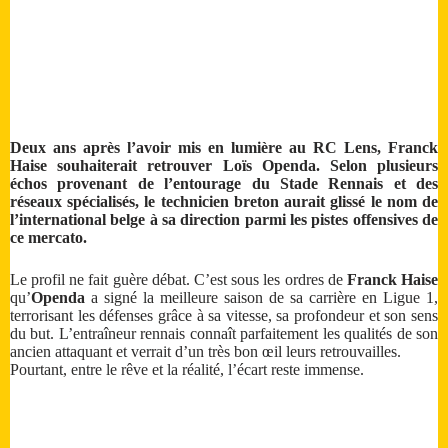
Deux ans après l’avoir mis en lumière au RC Lens, Franck
Haise souhaiterait retrouver Loïs Openda. Selon plusieurs
échos provenant de l’entourage du Stade Rennais et des
réseaux spécialisés, le technicien breton aurait glissé le nom de
l’international belge à sa direction parmi les pistes offensives de
ce mercato.
Le profil ne fait guère débat. C’est sous les ordres de
Franck Haise
qu’
Openda
a signé la meilleure saison de sa carrière en Ligue 1,
terrorisant les défenses grâce à sa vitesse, sa profondeur et son sens
du but. L’entraîneur rennais connaît parfaitement les qualités de son
ancien attaquant et verrait d’un très bon œil leurs retrouvailles.
Pourtant, entre le rêve et la réalité, l’écart reste immense.