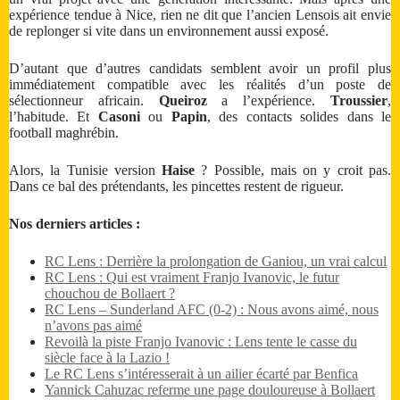
expérience tendue à Nice, rien ne dit que l’ancien Lensois ait envie
de replonger si vite dans un environnement aussi exposé.
D’autant que d’autres candidats semblent avoir un profil plus
immédiatement compatible avec les réalités d’un poste de
sélectionneur africain.
Queiroz
a l’expérience.
Troussier
,
l’habitude. Et
Casoni
ou
Papin
, des contacts solides dans le
football maghrébin.
Alors, la Tunisie version
Haise
? Possible, mais on y croit pas.
Dans ce bal des prétendants, les pincettes restent de rigueur.
Nos derniers articles :
RC Lens : Derrière la prolongation de Ganiou, un vrai calcul
RC Lens : Qui est vraiment Franjo Ivanovic, le futur
chouchou de Bollaert ?
RC Lens – Sunderland AFC (0-2) : Nous avons aimé, nous
n’avons pas aimé
Revoilà la piste Franjo Ivanovic : Lens tente le casse du
siècle face à la Lazio !
Le RC Lens s’intéresserait à un ailier écarté par Benfica
Yannick Cahuzac referme une page douloureuse à Bollaert