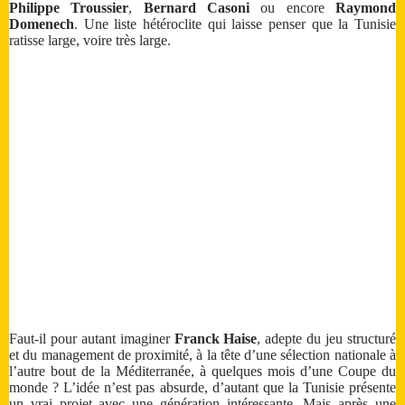
Philippe Troussier
,
Bernard Casoni
ou encore
Raymond
Domenech
. Une liste hétéroclite qui laisse penser que la Tunisie
ratisse large, voire très large.
Faut-il pour autant imaginer
Franck Haise
, adepte du jeu structuré
et du management de proximité, à la tête d’une sélection nationale à
l’autre bout de la Méditerranée, à quelques mois d’une Coupe du
monde ? L’idée n’est pas absurde, d’autant que la Tunisie présente
un vrai projet avec une génération intéressante. Mais après une