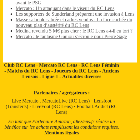
avant le PSG
Mercato : Un attaquant dans le viseur du RC Lens
Les supporters de Sunderland préparent une invasion à Lens
Masse salariale sabrée et cadres vendus : La face cachée du
nouveau plan d’austérité du RC Lens
Medina revendu 5 M€ plus cher : le RC Lens a-t-il eu tort ?
Mercato : le fantasme Ganiou s’écroule pour Pierre Sage
Club RC Lens
-
Mercato RC Lens
-
RC Lens Féminin
-
Matchs du RC Lens
-
Joueurs du RC Lens
-
Anciens
Lensois
-
Ligue 1
-
Actualités diverses
Partenaires / agrégateurs :
Live Mercato
.
MercatoLive (RC Lens)
·
Lensfoot
(Transferts)
·
LiveFoot (RC Lens)
·
Football-Addict (RC
Lens)
En tant que Partenaire Amazon, allezlens.fr réalise un
bénéfice sur les achats remplissant les conditions requises.
Mentions légales