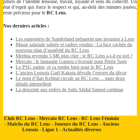
piliers de l’identité lensoise, travail, loyauté et sens du collectif. Un
état d’esprit qui force le respect et qui, au-delà des minutes jouées,
reste précieux pour le
RC Lens
.
Nos derniers articles :
Les supporters de Sunderland préparent une invasion à Lens
Masse salariale sabrée et cadres vendus : La face cachée du
nouveau plan d’austérité du RC Lens
Medina revendu 5 M€ plus cher : le RC Lens a-t-il eu tort ?
Mercato : le fantasme Ganiou s’écroule pour Pierre Sage
Le PSG patine, et ça tombe bien pour le RC Lens
L’ancien Lensois Gaël Kakuta dévoile l’envers du décor
Le nom d’Ilan Kebbal circule au RC Lens… mais deux
détails interpellent
La descente aux enfers de Salis Abdul Samed continue
Club RC Lens
-
Mercato RC Lens
-
RC Lens Féminin
-
Matchs du RC Lens
-
Joueurs du RC Lens
-
Anciens
Lensois
-
Ligue 1
-
Actualités diverses