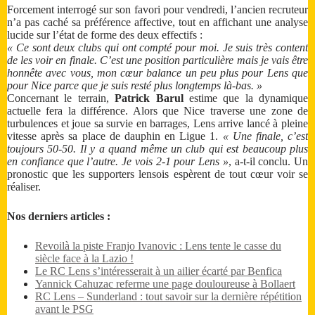
Forcement interrogé sur son favori pour vendredi, l’ancien recruteur
n’a pas caché sa préférence affective, tout en affichant une analyse
lucide sur l’état de forme des deux effectifs :
« Ce sont deux clubs qui ont compté pour moi. Je suis très content
de les voir en finale. C’est une position particulière mais je vais être
honnête avec vous, mon cœur balance un peu plus pour Lens que
pour Nice parce que je suis resté plus longtemps là-bas. »
Concernant le terrain,
Patrick Barul
estime que la dynamique
actuelle fera la différence. Alors que Nice traverse une zone de
turbulences et joue sa survie en barrages, Lens arrive lancé à pleine
vitesse après sa place de dauphin en Ligue 1.
« Une finale, c’est
toujours 50-50. Il y a quand même un club qui est beaucoup plus
en confiance que l’autre. Je vois 2-1 pour Lens »
, a-t-il conclu. Un
pronostic que les supporters lensois espèrent de tout cœur voir se
réaliser.
Nos derniers articles :
Revoilà la piste Franjo Ivanovic : Lens tente le casse du
siècle face à la Lazio !
Le RC Lens s’intéresserait à un ailier écarté par Benfica
Yannick Cahuzac referme une page douloureuse à Bollaert
RC Lens – Sunderland : tout savoir sur la dernière répétition
avant le PSG