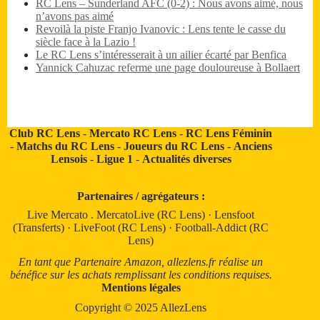
RC Lens – Sunderland AFC (0-2) : Nous avons aimé, nous
n’avons pas aimé
Revoilà la piste Franjo Ivanovic : Lens tente le casse du
siècle face à la Lazio !
Le RC Lens s’intéresserait à un ailier écarté par Benfica
Yannick Cahuzac referme une page douloureuse à Bollaert
Club RC Lens
-
Mercato RC Lens
-
RC Lens Féminin
-
Matchs du RC Lens
-
Joueurs du RC Lens
-
Anciens
Lensois
-
Ligue 1
-
Actualités diverses
Partenaires / agrégateurs :
Live Mercato
.
MercatoLive (RC Lens)
·
Lensfoot
(Transferts)
·
LiveFoot (RC Lens)
·
Football-Addict (RC
Lens)
En tant que Partenaire Amazon, allezlens.fr réalise un
bénéfice sur les achats remplissant les conditions requises.
Mentions légales
Copyright © 2025 AllezLens