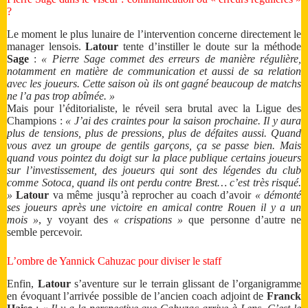
?
Le moment le plus lunaire de l’intervention concerne directement le
manager lensois.
Latour
tente d’instiller le doute sur la méthode
Sage
:
« Pierre Sage commet des erreurs de manière régulière,
notamment en matière de communication et aussi de sa relation
avec les joueurs. Cette saison où ils ont gagné beaucoup de matchs
ne l’a pas trop abîmée. »
Mais pour l’éditorialiste, le réveil sera brutal avec la Ligue des
Champions :
« J’ai des craintes pour la saison prochaine. Il y aura
plus de tensions, plus de pressions, plus de défaites aussi. Quand
vous avez un groupe de gentils garçons, ça se passe bien. Mais
quand vous pointez du doigt sur la place publique certains joueurs
sur l’investissement, des joueurs qui sont des légendes du club
comme Sotoca, quand ils ont perdu contre Brest… c’est très risqué.
»
Latour
va même jusqu’à reprocher au coach d’avoir
« démonté
ses joueurs après une victoire en amical contre Rouen il y a un
mois »
, y voyant des
« crispations »
que personne d’autre ne
semble percevoir.
L’ombre de Yannick Cahuzac pour diviser le staff
Enfin,
Latour
s’aventure sur le terrain glissant de l’organigramme
en évoquant l’arrivée possible de l’ancien coach adjoint de
Franck