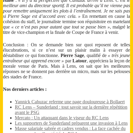
Haise
:
« Il y a la perspective que Cahuzac arrive à Lens. C’est le
meilleur ami du directeur sportif. Il est probable qu’il ne vienne pas
pour remettre uniquement les plots à l’entraînement. Je ne sais pas
si Pierre Sage est d’accord avec cela. »
En remettant en cause la
cohésion du staff, le journaliste termine son réquisitoire en martelant
que
« ce n’est pas pour autant que tout se passe bien »
, malgré le
titre de vice-champion et la finale de Coupe de France à venir.
Conclusion : On se demande bien sur quoi reposent de telles
élucubrations, si ce n’est sur un plaisir malin à essayer de
déstabiliser ce qui fonctionne.
Pierre Sage
, qualifié de
« très jeune
entraîneur qui apprend encore »
par
Latour
, appréciera la leçon de
morale venue de Paris. Mais à Lens, on sait que les meilleures
réponses ne se donnent pas derrière un micro, mais sur les pelouses
des stades de France.
Nos derniers articles :
Yannick Cahuzac referme une page douloureuse à Bollaert
RC Lens – Sunderland : tout savoir sur la dernière répétition
avant le PSG
Mercato : Un attaquant dans le viseur du RC Lens
Les supporters de Sunderland préparent une invasion à Lens
Masse salariale sabrée et cadres vendus : La face cachée du