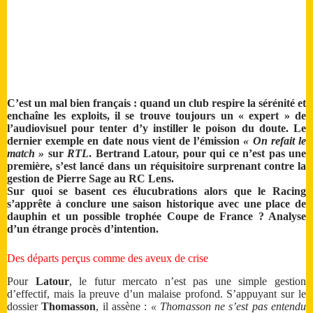
C’est un mal bien français : quand un club respire la sérénité et
enchaîne les exploits, il se trouve toujours un « expert » de
l’audiovisuel pour tenter d’y instiller le poison du doute. Le
dernier exemple en date nous vient de l’émission
« On refait le
match »
sur
RTL
. Bertrand Latour, pour qui ce n’est pas une
première, s’est lancé dans un réquisitoire surprenant contre la
gestion de Pierre Sage au RC Lens.
Sur quoi se basent ces élucubrations alors que le Racing
s’apprête à conclure une saison historique avec une place de
dauphin et un possible trophée Coupe de France ? Analyse
d’un étrange procès d’intention.
Des départs perçus comme des aveux de crise
Pour
Latour
, le futur mercato n’est pas une simple gestion
d’effectif, mais la preuve d’un malaise profond. S’appuyant sur le
dossier
Thomasson
, il assène :
« Thomasson ne s’est pas entendu