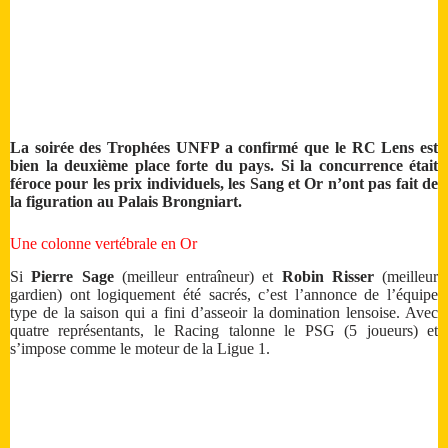
La soirée des Trophées UNFP a confirmé que le RC Lens est
bien la deuxième place forte du pays. Si la concurrence était
féroce pour les prix individuels, les Sang et Or n’ont pas fait de
la figuration au Palais Brongniart.
Une colonne vertébrale en Or
Si
Pierre Sage
(meilleur entraîneur) et
Robin Risser
(meilleur
gardien) ont logiquement été sacrés, c’est l’annonce de l’équipe
type de la saison qui a fini d’asseoir la domination lensoise. Avec
quatre représentants, le Racing talonne le PSG (5 joueurs) et
s’impose comme le moteur de la Ligue 1.