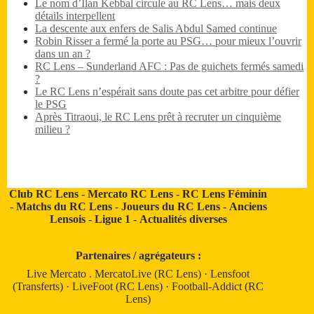
Le nom d’Ilan Kebbal circule au RC Lens… mais deux
détails interpellent
La descente aux enfers de Salis Abdul Samed continue
Robin Risser a fermé la porte au PSG… pour mieux l’ouvrir
dans un an ?
RC Lens – Sunderland AFC : Pas de guichets fermés samedi
?
Le RC Lens n’espérait sans doute pas cet arbitre pour défier
le PSG
Après Titraoui, le RC Lens prêt à recruter un cinquième
milieu ?
Club RC Lens
-
Mercato RC Lens
-
RC Lens Féminin
-
Matchs du RC Lens
-
Joueurs du RC Lens
-
Anciens
Lensois
-
Ligue 1
-
Actualités diverses
Partenaires / agrégateurs :
Live Mercato
.
MercatoLive (RC Lens)
·
Lensfoot
(Transferts)
·
LiveFoot (RC Lens)
·
Football-Addict (RC
Lens)