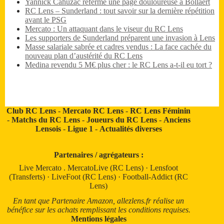
Yannick Cahuzac referme une page douloureuse à Bollaert
RC Lens – Sunderland : tout savoir sur la dernière répétition
avant le PSG
Mercato : Un attaquant dans le viseur du RC Lens
Les supporters de Sunderland préparent une invasion à Lens
Masse salariale sabrée et cadres vendus : La face cachée du
nouveau plan d’austérité du RC Lens
Medina revendu 5 M€ plus cher : le RC Lens a-t-il eu tort ?
Club RC Lens
-
Mercato RC Lens
-
RC Lens Féminin
-
Matchs du RC Lens
-
Joueurs du RC Lens
-
Anciens
Lensois
-
Ligue 1
-
Actualités diverses
Partenaires / agrégateurs :
Live Mercato
.
MercatoLive (RC Lens)
·
Lensfoot
(Transferts)
·
LiveFoot (RC Lens)
·
Football-Addict (RC
Lens)
En tant que Partenaire Amazon, allezlens.fr réalise un
bénéfice sur les achats remplissant les conditions requises.
Mentions légales