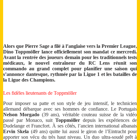
Alors que Pierre Sage a filé à l’anglaise vers la Premier League,
Dino Toppmöller lance officiellement son mandat ce mercredi.
Avant la rentrée des joueurs demain pour les traditionnels tests
médicaux, le nouvel entraîneur du RC Lens réunit son
commando au grand complet pour planifier une saison qui
s’annonce dantesque, rythmée par la Ligue 1 et les batailles de
la Ligue des Champions.
Les fidèles lieutenants de Toppmöller
Pour imposer sa patte et son style de jeu intensif, le technicien
allemand débarque avec ses hommes de confiance. Le Portugais
Nelson Morgado
(39 ans), véritable couteau suisse de la vidéo
passé par Monaco, suit
Toppmöller
depuis les expériences de
Dudelange et Francfort. À ses côtés, l’ancien international albanais
Ervin Skela
(49 ans) quitte lui aussi le giron de l’Eintracht pour
apporter son vécu du très haut niveau. Un duo ultra-soudé prêt à