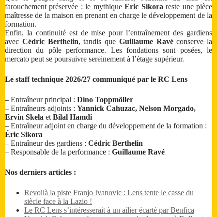
farouchement préservée : le mythique
Eric Sikora
reste une pièce
maîtresse de la maison en prenant en charge le développement de la
formation.
Enfin, la continuité est de mise pour l’entraînement des gardiens
avec
Cédric Berthelin
, tandis que
Guillaume Ravé
conserve la
direction du pôle performance. Les fondations sont posées, le
mercato peut se poursuivre sereinement à l’étage supérieur.
Le staff technique 2026/27 communiqué par le RC Lens
– Entraîneur principal :
Dino Toppmöller
– Entraîneurs adjoints :
Yannick Cahuzac, Nelson Morgado,
Ervin Skela
et
Bilal Hamdi
– Entraîneur adjoint en charge du développement de la formation :
Éric Sikora
– Entraîneur des gardiens :
Cédric Berthelin
– Responsable de la performance :
Guillaume Ravé
Nos derniers articles :
Revoilà la piste Franjo Ivanovic : Lens tente le casse du
siècle face à la Lazio !
Le RC Lens s’intéresserait à un ailier écarté par Benfica