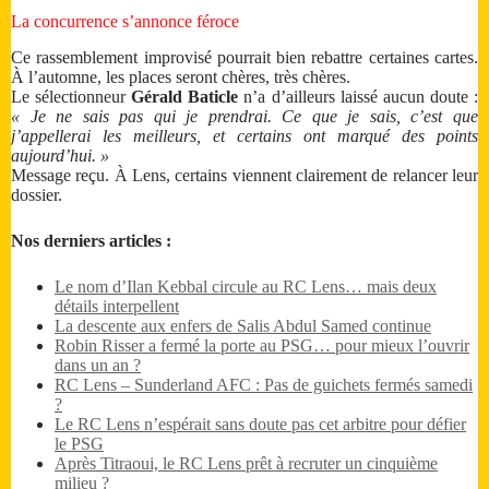
La concurrence s’annonce féroce
Ce rassemblement improvisé pourrait bien rebattre certaines cartes.
À l’automne, les places seront chères, très chères.
Le sélectionneur
Gérald Baticle
n’a d’ailleurs laissé aucun doute :
« Je ne sais pas qui je prendrai. Ce que je sais, c’est que
j’appellerai les meilleurs, et certains ont marqué des points
aujourd’hui. »
Message reçu. À Lens, certains viennent clairement de relancer leur
dossier.
Nos derniers articles :
Le nom d’Ilan Kebbal circule au RC Lens… mais deux
détails interpellent
La descente aux enfers de Salis Abdul Samed continue
Robin Risser a fermé la porte au PSG… pour mieux l’ouvrir
dans un an ?
RC Lens – Sunderland AFC : Pas de guichets fermés samedi
?
Le RC Lens n’espérait sans doute pas cet arbitre pour défier
le PSG
Après Titraoui, le RC Lens prêt à recruter un cinquième
milieu ?