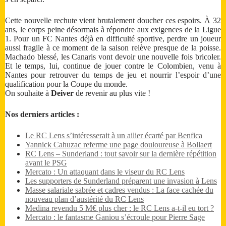
Cette nouvelle rechute vient brutalement doucher ces espoirs. À 32
ans, le corps peine désormais à répondre aux exigences de la Ligue
1. Pour un FC Nantes déjà en difficulté sportive, perdre un joueur
aussi fragile à ce moment de la saison relève presque de la poisse.
Machado blessé, les Canaris vont devoir une nouvelle fois bricoler.
Et le temps, lui, continue de jouer contre le Colombien, venu à
Nantes pour retrouver du temps de jeu et nourrir l’espoir d’une
qualification pour la Coupe du monde.
On souhaite à
Deiver
de revenir au plus vite !
Nos derniers articles :
Le RC Lens s’intéresserait à un ailier écarté par Benfica
Yannick Cahuzac referme une page douloureuse à Bollaert
RC Lens – Sunderland : tout savoir sur la dernière répétition
avant le PSG
Mercato : Un attaquant dans le viseur du RC Lens
Les supporters de Sunderland préparent une invasion à Lens
Masse salariale sabrée et cadres vendus : La face cachée du
nouveau plan d’austérité du RC Lens
Medina revendu 5 M€ plus cher : le RC Lens a-t-il eu tort ?
Mercato : le fantasme Ganiou s’écroule pour Pierre Sage