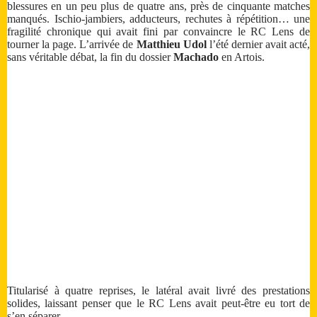
blessures en un peu plus de quatre ans, près de cinquante matches
manqués. Ischio-jambiers, adducteurs, rechutes à répétition… une
fragilité chronique qui avait fini par convaincre le RC Lens de
tourner la page. L’arrivée de
Matthieu Udol
l’été dernier avait acté,
sans véritable débat, la fin du dossier
Machado
en Artois.
Titularisé à quatre reprises, le latéral avait livré des prestations
solides, laissant penser que le RC Lens avait peut-être eu tort de
s’en séparer.