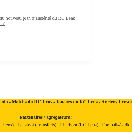
e du nouveau plan d’austérité du RC Lens
t ?
inin
-
Matchs du RC Lens
-
Joueurs du RC Lens
-
Anciens Lensoi
Partenaires / agrégateurs :
C Lens)
·
Lensfoot (Transferts)
·
LiveFoot (RC Lens)
·
Football-Addic