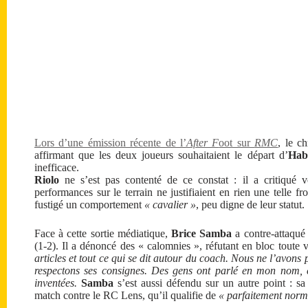
Lors d’une émission récente de l’
After F
oot sur
RMC
, le c
affirmant que les deux joueurs souhaitaient le départ d’
Hab
inefficace.
Riolo
ne s’est pas contenté de ce constat : il a critiqué ve
performances sur le terrain ne justifiaient en rien une telle 
fustigé un comportement
« cavalier »
, peu digne de leur statut.
Face à cette sortie médiatique,
Brice Samba
a contre-attaqué 
(1-2). Il a dénoncé des « calomnies », réfutant en bloc toute 
articles et tout ce qui se dit autour du coach. Nous ne l’avons
respectons ses consignes. Des gens ont parlé en mon nom, 
inventées.
Samba
s’est aussi défendu sur un autre point : sa 
match contre le RC Lens, qu’il qualifie de
« parfaitement norm