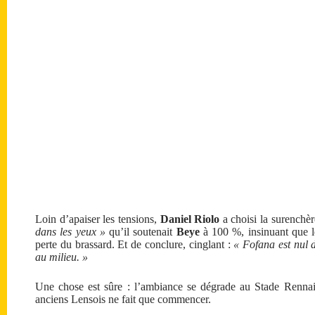
Loin d’apaiser les tensions,
Daniel Riolo
a choisi la surenchère
dans les yeux »
qu’il soutenait
Beye
à 100 %, insinuant que le
perte du brassard. Et de conclure, cinglant :
« Fofana est nul 
au milieu. »
Une chose est sûre : l’ambiance se dégrade au Stade Rennai
anciens Lensois ne fait que commencer.