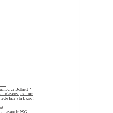
lcul
ouchou de Bollaert ?
us n’avons pas aimé
iècle face à la Lazio !
rt
ition avant le PSG