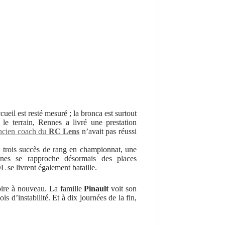
cueil est resté mesuré ; la bronca est surtout
 le terrain, Rennes a livré une prestation
ancien coach du
RC Lens
n’avait pas réussi
: trois succès de rang en championnat, une
ennes se rapproche désormais des places
L se livrent également bataille.
spire à nouveau. La famille
Pinault
voit son
s d’instabilité. Et à dix journées de la fin,