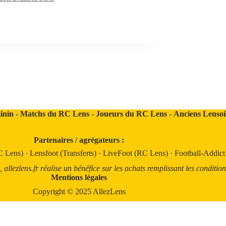
inin
-
Matchs du RC Lens
-
Joueurs du RC Lens
-
Anciens Lensoi
Partenaires / agrégateurs :
C Lens)
·
Lensfoot (Transferts)
·
LiveFoot (RC Lens)
·
Football-Addic
llezlens.fr réalise un bénéfice sur les achats remplissant les condition
Mentions légales
Copyright © 2025 AllezLens