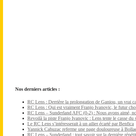
Nos derniers articles :
RC Lens : Derrière la prolongation de Ganiou, un vrai ca
RC Lens : Qui est vraiment Franjo Ivanovic, le futur ch
RC Lens – Sunderland AFC (0-2) : Nous avons aimé, no
Revoilà la piste Franjo Ivanovic : Lens tente le casse du s
Le RC Lens s’intéresserait à un ailier écarté par Benfica
Yannick Cahuzac referme une page douloureuse à Bollae
RC Lens – Sunderland : tout savoir sur la dernière répét