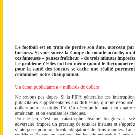
Le football est en train de perdre son âme, morceau par
business. Si vous suivez la Coupe du monde actuelle, un d
ces fameuses « pauses fraîcheur » de trois minutes imposée
Le problème ? Elles ont lieu même quand le thermomètre es
pour la santé des joueurs se cache une réalité purement
contaminer notre championnat.
Un écran publicitaire à 4 milliards de dollars
Ne soyons pas dupes. Si la FIFA généralise ces interruptions,
publicitaires supplémentaires aux diffuseurs, qui ont débours
dollars pour les droits TV. On découpe le match en quatre
américain, et on encaisse les chèques.
Pour le jeu, c’est une catastrophe absolue. Imaginez la sc
adversaire, impose un pressing de tous les instants et s’apprête
s’interpose pour un break obligatoire de trois minutes. Le 
souffle et l’avantage tactique des lensois est réduit à néant