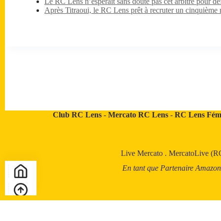
Le RC Lens n’espérait sans doute pas cet arbitre pour dé
Après Titraoui, le RC Lens prêt à recruter un cinquième 
Club RC Lens
-
Mercato RC Lens
-
RC Lens Fém
Live Mercato
.
MercatoLive (R
En tant que Partenaire Amazon, a