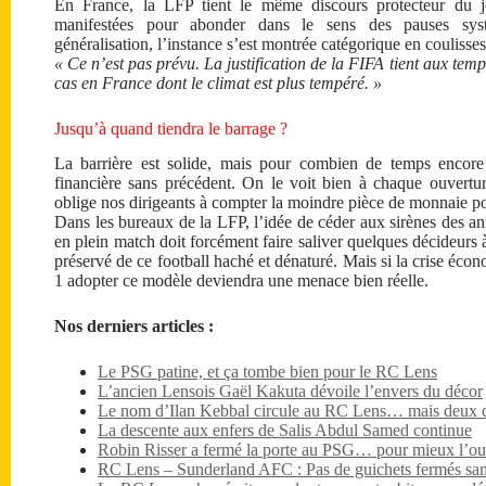
En France, la LFP tient le même discours protecteur du j
manifestées pour abonder dans le sens des pauses systé
généralisation, l’instance s’est montrée catégorique en coulisses
« Ce n’est pas prévu. La justification de la FIFA tient aux tempé
cas en France dont le climat est plus tempéré. »
Jusqu’à quand tiendra le barrage ?
La barrière est solide, mais pour combien de temps encore 
financière sans précédent. On le voit bien à chaque ouvertu
oblige nos dirigeants à compter la moindre pièce de monnaie po
Dans les bureaux de la LFP, l’idée de céder aux sirènes des an
en plein match doit forcément faire saliver quelques décideurs à 
préservé de ce football haché et dénaturé. Mais si la crise écon
1 adopter ce modèle deviendra une menace bien réelle.
Nos derniers articles :
Le PSG patine, et ça tombe bien pour le RC Lens
L’ancien Lensois Gaël Kakuta dévoile l’envers du décor
Le nom d’Ilan Kebbal circule au RC Lens… mais deux dét
La descente aux enfers de Salis Abdul Samed continue
Robin Risser a fermé la porte au PSG… pour mieux l’ouv
RC Lens – Sunderland AFC : Pas de guichets fermés sa