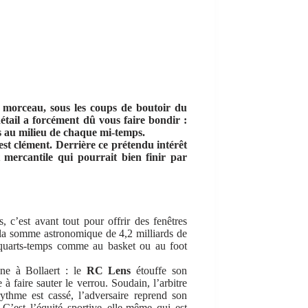
 morceau, sous les coups de boutoir du
étail a forcément dû vous faire bondir :
s au milieu de chaque mi-temps.
t clément. Derrière ce prétendu intérêt
 mercantile qui pourrait bien finir par
 c’est avant tout pour offrir des fenêtres
é la somme astronomique de 4,2 milliards de
 quarts-temps comme au basket ou au foot
ène à Bollaert : le
RC Lens
étouffe son
 à faire sauter le verrou. Soudain, l’arbitre
rythme est cassé, l’adversaire reprend son
. C’est l’équité sportive elle-même qui est