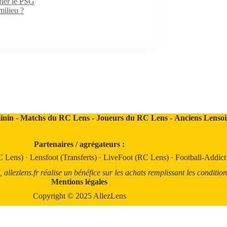
fier le PSG
milieu ?
inin
-
Matchs du RC Lens
-
Joueurs du RC Lens
-
Anciens Lensoi
Partenaires / agrégateurs :
C Lens)
·
Lensfoot (Transferts)
·
LiveFoot (RC Lens)
·
Football-Addic
llezlens.fr réalise un bénéfice sur les achats remplissant les condition
Mentions légales
Copyright © 2025 AllezLens