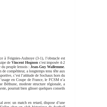
ce à Feignies-Aulnoye (3-1), l’obstacle est
quipe de
Vincent Hognon
s’est imposée 4-2
 du peuple lensois :
Jean-Guy Wallemme
.
n de compétiteur, a longtemps tenu tête aux
portive, c’est l’attitude de Sochaux hors du
 à l’usage en Coupe de France, le FCSM n’a
ue Béthune, modeste structure régionale, a
geste, pourrait bien glisser quelques conseils
nal avec un match en retard, dispose d’une
d’aller chez un club historique du football