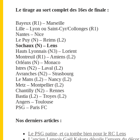
Le tirage au sort complet des 16es de finale :
Bayeux (R1) – Marseille
Lille – Lyon ou Saint-Cyr/Collonges (R1)
Nantes – Nice
Le Puy (N) – Reims (L2)
Sochaux (N) – Lens
Hauts Lyonnais (N3) – Lorient
Montreuil (R1) – Amiens (L2)
Orléans (N) – Monaco
Istres (N2) – Laval (L2)
Avranches (N2) – Strasbourg
Le Mans (L2) – Nancy (L2)
Metz – Montpellier (L2)
Chantilly (N2) – Rennes
Bastia (L2) – Troyes (L2)
Angers – Toulouse
PSG – Paris FC
Nos derniers articles :
Le PSG patine, et ça tombe bien pour le RC Lens
L’ancien Lensois Gaël Kakuta dévoile l’envers du décor