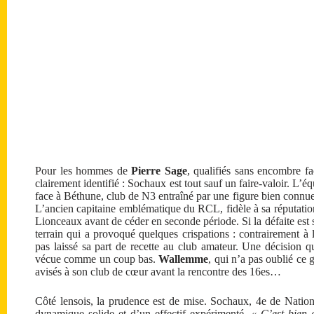
Pour les hommes de
Pierre Sage
, qualifiés sans encombre fa
clairement identifié : Sochaux est tout sauf un faire-valoir. L’é
face à Béthune, club de N3 entraîné par une figure bien connue
L’ancien capitaine emblématique du RCL, fidèle à sa réputatio
Lionceaux avant de céder en seconde période. Si la défaite est s
terrain qui a provoqué quelques crispations : contrairement
pas laissé sa part de recette au club amateur. Une décision q
vécue comme un coup bas.
Wallemme
, qui n’a pas oublié ce 
avisés à son club de cœur avant la rencontre des 16es…
Côté lensois, la prudence est de mise. Sochaux, 4e de Natio
dynamique solide et d’un effectif expérimenté.
« C’est bien 