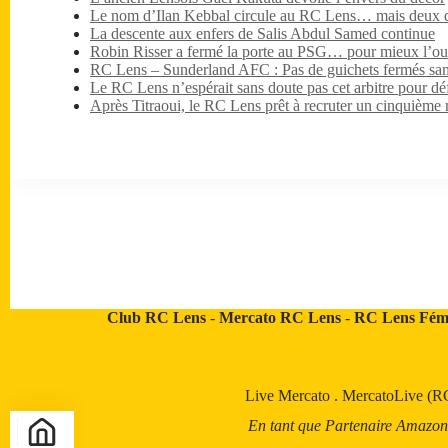
Le nom d’Ilan Kebbal circule au RC Lens… mais deux dét
La descente aux enfers de Salis Abdul Samed continue
Robin Risser a fermé la porte au PSG… pour mieux l’ouv
RC Lens – Sunderland AFC : Pas de guichets fermés sa
Le RC Lens n’espérait sans doute pas cet arbitre pour dé
Après Titraoui, le RC Lens prêt à recruter un cinquième 
Club RC Lens
-
Mercato RC Lens
-
RC Lens Fém
Live Mercato
.
MercatoLive (R
En tant que Partenaire Amazon, a