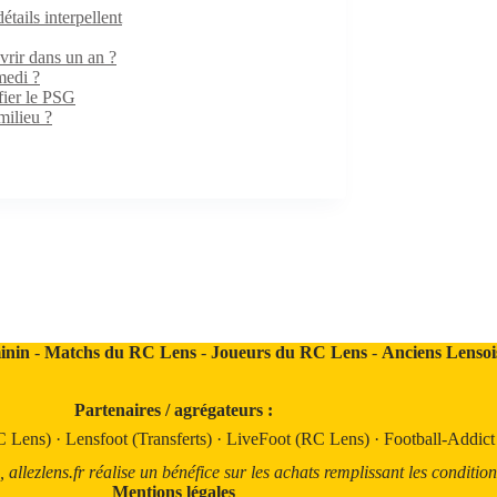
ails interpellent
rir dans un an ?
medi ?
fier le PSG
milieu ?
inin
-
Matchs du RC Lens
-
Joueurs du RC Lens
-
Anciens Lensoi
Partenaires / agrégateurs :
C Lens)
·
Lensfoot (Transferts)
·
LiveFoot (RC Lens)
·
Football-Addic
llezlens.fr réalise un bénéfice sur les achats remplissant les condition
Mentions légales