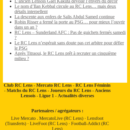
L’ancien Lensois Gaël Kakuta dévoile l’envers du décor
Le nom d’Ilan Kebbal circule au RC Lens… mais deux
détails interpellent
La descente aux enfers de Salis Abdul Samed continue
Robin Risser a fermé la porte au PSG… pour mieux l’ouvrir
dans un an ?
RC Lens – Sunderland AFC : Pas de guichets fermés samedi
?
Le RC Lens n’espérait sans doute pas cet arbitre pour défier
le PSG
Après Titraoui, le RC Lens prêt à recruter un cinquième
milieu ?
Club RC Lens
-
Mercato RC Lens
-
RC Lens Féminin
-
Matchs du RC Lens
-
Joueurs du RC Lens
-
Anciens
Lensois
-
Ligue 1
-
Actualités diverses
Partenaires / agrégateurs :
Live Mercato
.
MercatoLive (RC Lens)
·
Lensfoot
(Transferts)
·
LiveFoot (RC Lens)
·
Football-Addict (RC
Lens)