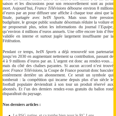
saison et les discussions pour son renouvellement sont au point
mort. Aujourd’hui,
France Télévisions
débourse environ 8 millions
d’euros par an pour diffuser une affiche à chaque tour ainsi que la
finale, partagée avec
beIN Sports
. Mais sous forte pression
budgétaire, le groupe public souhaite désormais réduire la voilure et
ne proposerait plus, selon les informations du journal l’
Equipe
,
qu’environ 4 millions d’euros annuels. Une offre encore loin d’être
validée en interne et surtout jugée largement insuffisante par la
Fédération.
Pendant ce temps,
beIN Sports
a déjà renouvelé son partenariat
jusqu’en 2030 en augmentant nettement sa contribution, passant de
4 à 9 millions d’euros par an. L’argent est donc au rendez-vous…
mais du côté des chaînes payantes. Si aucun accord n’est trouvé
avec
France Télévisions
, la Coupe de France pourrait donc basculer
entièrement derrière un abonnement. Ce serait un symbole qui
tomberait : la compétition qui incarne depuis plus d’un siècle le
football populaire deviendrait à son tour un produit réservé aux
abonnés. Et l’un des derniers rendez-vous gratuits du ballon rond
disparaîtrait du paysage.
Nos derniers articles :
Le PSG patine, et ça tombe bien pour le RC Lens