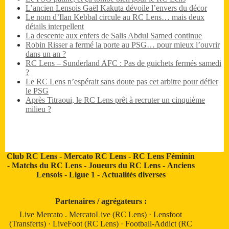
L’ancien Lensois Gaël Kakuta dévoile l’envers du décor
Le nom d’Ilan Kebbal circule au RC Lens… mais deux
détails interpellent
La descente aux enfers de Salis Abdul Samed continue
Robin Risser a fermé la porte au PSG… pour mieux l’ouvrir
dans un an ?
RC Lens – Sunderland AFC : Pas de guichets fermés samedi
?
Le RC Lens n’espérait sans doute pas cet arbitre pour défier
le PSG
Après Titraoui, le RC Lens prêt à recruter un cinquième
milieu ?
Club RC Lens
-
Mercato RC Lens
-
RC Lens Féminin
-
Matchs du RC Lens
-
Joueurs du RC Lens
-
Anciens
Lensois
-
Ligue 1
-
Actualités diverses
Partenaires / agrégateurs :
Live Mercato
.
MercatoLive (RC Lens)
·
Lensfoot
(Transferts)
·
LiveFoot (RC Lens)
·
Football-Addict (RC