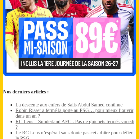
Nos derniers articles :
La descente aux enfers de Salis Abdul Samed continue
Robin Risser a fermé la porte au PSG… pour mieux l’ouvrir
dans un an ?
RC Lens – Sunderland AFC : Pas de guichets fermés samedi
?
Le RC Lens n’espérait sans doute pas cet arbitre pour défier
le PSG