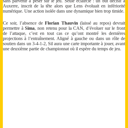
sans parvenir à peser sur le jeu. Seule éclaircie : un but décisif à
Auxerre, inscrit de la tête alors que Lens évoluait en infériorité
numérique. Une action isolée dans une dynamique bien trop timide.
Ce soir, l’absence de
Florian Thauvin
(laissé au repos) devrait
permettre à
Sima
, non retenu pour la CAN, d’évoluer sur le front
de l’attaque, c’est en tout cas ce qu’ont montré les dernières
projections à l’entraînement. Aligné à gauche ou dans un rôle de
soutien dans un 3-4-1-2, Sil aura une carte importante à jouer, avant
une deuxième partie de championnat où il espère du temps de jeu.