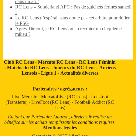
dans un an ?
RC Lens – Sunderland AFC : Pas de guichets fermés samedi
?
Le RC Lens n’espérait sans doute pas cet arbitre pour défier
le PSG
Après Titraoui, le RC Lens prêt à recruter un cinquième
milieu ?
Club RC Lens
-
Mercato RC Lens
-
RC Lens Féminin
-
Matchs du RC Lens
-
Joueurs du RC Lens
-
Anciens
Lensois
-
Ligue 1
-
Actualités diverses
Partenaires / agrégateurs :
Live Mercato
.
MercatoLive (RC Lens)
·
Lensfoot
(Transferts)
·
LiveFoot (RC Lens)
·
Football-Addict (RC
Lens)
En tant que Partenaire Amazon, allezlens.fr réalise un
bénéfice sur les achats remplissant les conditions requises.
Mentions légales