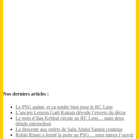
Nos derniers articles :
Le PSG patine, et ça tombe bien pour le RC Lens
L’ancien Lensois Gaël Kakuta dévoile l’envers du décor
Le nom d’Ilan Kebbal circule au RC Lens… mais deux
détails interpellent
La descente aux enfers de Salis Abdul Samed continue
Robin Risser a fermé la porte au PSG… pour mieux l’ouvrir