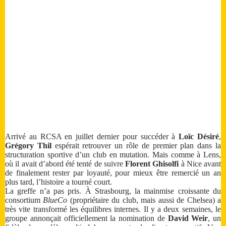
Arrivé au RCSA en juillet dernier pour succéder à
Loïc Désiré
,
Grégory Thil
espérait retrouver un rôle de premier plan dans la
structuration sportive d’un club en mutation. Mais comme à Lens,
où il avait d’abord été tenté de suivre
Florent Ghisolfi
à Nice avant
de finalement rester par loyauté, pour mieux être remercié un an
plus tard, l’histoire a tourné court.
La greffe n’a pas pris. À Strasbourg, la mainmise croissante du
consortium
BlueCo
(propriétaire du club, mais aussi de Chelsea) a
très vite transformé les équilibres internes. Il y a deux semaines, le
groupe annonçait officiellement la nomination de
David Weir
, un