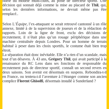
fidèle du modèle multi-clubs, au poste de directeur sportif. Une
décision qui sonnait déjà comme la mise au placard de
Thil
, qui,
selon les dernières informations, ne devrait même pas être
remplacé..
Selon L’
Équipe
, l’ex-attaquant se serait retrouvé cantonné à un rôle
annexe, limité à de la supervision de joueurs et de la rédaction de
rapports. Loin de la ligne de front, exclu des décisions de
recrutement, il n’était plus qu’un rouage périphérique dans une
machine centralisée depuis Londres. Pour un homme de terrain
habitué à peser dans les choix sportifs, le costume était bien trop
étroit.
La séparation était donc inévitable. Elle n’a rien d’un scandale, mais
tout d’un désaveu. À 43 ans,
Grégory Thil
, qui avait participé à la
renaissance du RC Lens dans ses fonctions de responsable du
recrutement puis de directeur sportif, connaît un second revers en
deux saisons. Son avenir est désormais en suspens. Rebondira-t-il
en France, ou tentera-t-il l’aventure à l’étranger comme son ancien
complice
Florent Ghisolfi
, désormais installé à Sunderland ?