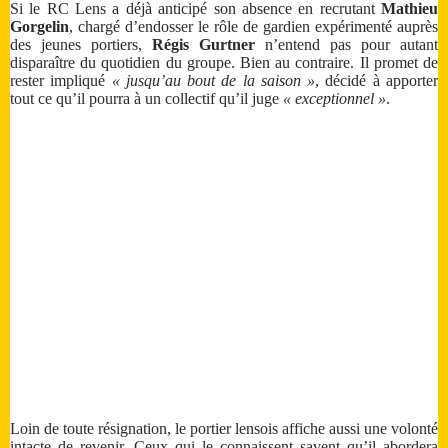
Si le RC Lens a déjà anticipé son absence en recrutant
Mathieu
Gorgelin
, chargé d’endosser le rôle de gardien expérimenté auprès
des jeunes portiers,
Régis Gurtner
n’entend pas pour autant
disparaître du quotidien du groupe. Bien au contraire. Il promet de
rester impliqué
« jusqu’au bout de la saison »
, décidé à apporter
tout ce qu’il pourra à un collectif qu’il juge
« exceptionnel »
.
Loin de toute résignation, le portier lensois affiche aussi une volonté
intacte de revenir. Ceux qui le connaissent savent qu’il abordera