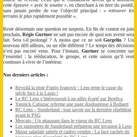
cette épreuve « avec le sourire », en cherchant à en tirer du positif,
sans jamais perdre de vue l’objectif principal :
« retrouver les
terrains le plus rapidement possible »
.
Reste désormais une question en suspens. En fin de contrat en juin
prochain,
Régis Gurtner
ne sait pas encore de quoi son avenir sera
fait. Sera t-il prolongé ? A moins que ce ne soit
Gorgelin
? Un
nouveau défi ailleurs, ou un rôle différent ? Le temps des décisions
n’est pas encore venu. Pour l’instant,
Gurtner
se concentre sur
l’essentiel : la rééducation, le groupe, et cette saison qu’il veut
continuer à vivre de l’intérieur.
Nos derniers articles :
Revoilà la piste Franjo Ivanovic : Lens tente le casse du
siècle face à la Lazio !
Le RC Lens s’intéresserait à un ailier écarté par Benfica
Yannick Cahuzac referme une page douloureuse à Bollaert
RC Lens – Sunderland : tout savoir sur la dernière répétition
avant le PSG
Mercato : Un attaquant dans le viseur du RC Lens
Les supporters de Sunderland préparent une invasion à Lens
Masse salariale sabrée et cadres vendus : La face cachée du