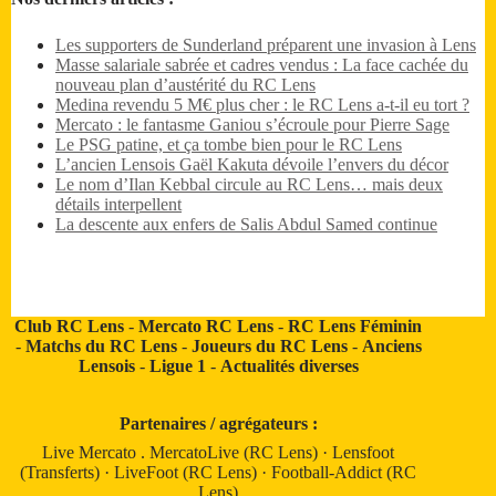
Les supporters de Sunderland préparent une invasion à Lens
Masse salariale sabrée et cadres vendus : La face cachée du
nouveau plan d’austérité du RC Lens
Medina revendu 5 M€ plus cher : le RC Lens a-t-il eu tort ?
Mercato : le fantasme Ganiou s’écroule pour Pierre Sage
Le PSG patine, et ça tombe bien pour le RC Lens
L’ancien Lensois Gaël Kakuta dévoile l’envers du décor
Le nom d’Ilan Kebbal circule au RC Lens… mais deux
détails interpellent
La descente aux enfers de Salis Abdul Samed continue
Club RC Lens
-
Mercato RC Lens
-
RC Lens Féminin
-
Matchs du RC Lens
-
Joueurs du RC Lens
-
Anciens
Lensois
-
Ligue 1
-
Actualités diverses
Partenaires / agrégateurs :
Live Mercato
.
MercatoLive (RC Lens)
·
Lensfoot
(Transferts)
·
LiveFoot (RC Lens)
·
Football-Addict (RC
Lens)