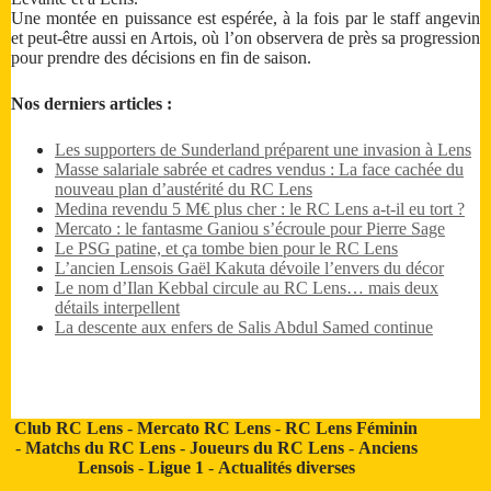
Une montée en puissance est espérée, à la fois par le staff angevin
et peut-être aussi en Artois, où l’on observera de près sa progression
pour prendre des décisions en fin de saison.
Nos derniers articles :
Les supporters de Sunderland préparent une invasion à Lens
Masse salariale sabrée et cadres vendus : La face cachée du
nouveau plan d’austérité du RC Lens
Medina revendu 5 M€ plus cher : le RC Lens a-t-il eu tort ?
Mercato : le fantasme Ganiou s’écroule pour Pierre Sage
Le PSG patine, et ça tombe bien pour le RC Lens
L’ancien Lensois Gaël Kakuta dévoile l’envers du décor
Le nom d’Ilan Kebbal circule au RC Lens… mais deux
détails interpellent
La descente aux enfers de Salis Abdul Samed continue
Club RC Lens
-
Mercato RC Lens
-
RC Lens Féminin
-
Matchs du RC Lens
-
Joueurs du RC Lens
-
Anciens
Lensois
-
Ligue 1
-
Actualités diverses