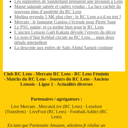
Les supporters de Sunderland préparent une invasion à Lens
Masse salariale sabrée et cadres vendus : La face cachée du
nouveau plan d’austérité du RC Lens
Medina revendu 5 M€ plus cher : le RC Lens a-t-il eu tort ?
Mercato : le fantasme Ganiou s’écroule pour Pierre Sage
Le PSG patine, et ça tombe bien pour le RC Lens
L’ancien Lensois Gaël Kakuta dévoile l’envers du décor
Le nom d’Ilan Kebbal circule au RC Lens… mais deux
détails interpellent
La descente aux enfers de Salis Abdul Samed continue
Club RC Lens
-
Mercato RC Lens
-
RC Lens Féminin
-
Matchs du RC Lens
-
Joueurs du RC Lens
-
Anciens
Lensois
-
Ligue 1
-
Actualités diverses
Partenaires / agrégateurs :
Live Mercato
.
MercatoLive (RC Lens)
·
Lensfoot
(Transferts)
·
LiveFoot (RC Lens)
·
Football-Addict (RC
Lens)
En tant que Partenaire Amazon, allezlens.fr réalise un