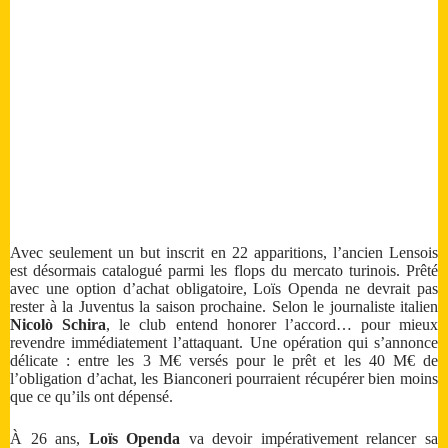
Avec seulement un but inscrit en 22 apparitions, l’ancien Lensois
est désormais catalogué parmi les flops du mercato turinois. Prêté
avec une option d’achat obligatoire, Loïs Openda ne devrait pas
rester à la Juventus la saison prochaine. Selon le journaliste italien
Nicolò Schira
, le club entend honorer l’accord… pour mieux
revendre immédiatement l’attaquant. Une opération qui s’annonce
délicate : entre les 3 M€ versés pour le prêt et les 40 M€ de
l’obligation d’achat, les Bianconeri pourraient récupérer bien moins
que ce qu’ils ont dépensé.
À 26 ans,
Loïs Openda
va devoir impérativement relancer sa