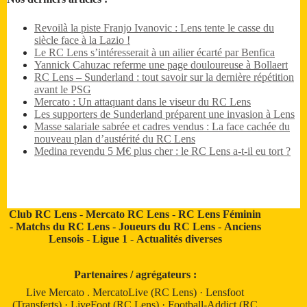
Revoilà la piste Franjo Ivanovic : Lens tente le casse du
siècle face à la Lazio !
Le RC Lens s’intéresserait à un ailier écarté par Benfica
Yannick Cahuzac referme une page douloureuse à Bollaert
RC Lens – Sunderland : tout savoir sur la dernière répétition
avant le PSG
Mercato : Un attaquant dans le viseur du RC Lens
Les supporters de Sunderland préparent une invasion à Lens
Masse salariale sabrée et cadres vendus : La face cachée du
nouveau plan d’austérité du RC Lens
Medina revendu 5 M€ plus cher : le RC Lens a-t-il eu tort ?
Club RC Lens
-
Mercato RC Lens
-
RC Lens Féminin
-
Matchs du RC Lens
-
Joueurs du RC Lens
-
Anciens
Lensois
-
Ligue 1
-
Actualités diverses
Partenaires / agrégateurs :
Live Mercato
.
MercatoLive (RC Lens)
·
Lensfoot
(Transferts)
·
LiveFoot (RC Lens)
·
Football-Addict (RC