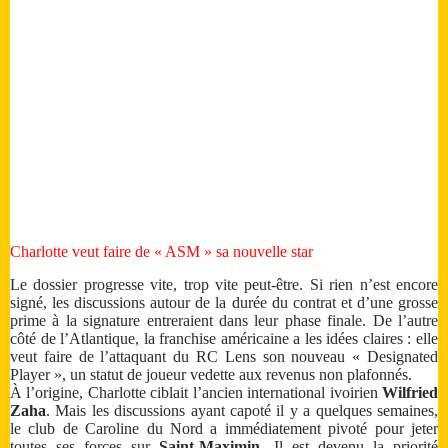
Charlotte veut faire de « ASM » sa nouvelle star
Le dossier progresse vite, trop vite peut-être. Si rien n’est encore
signé, les discussions autour de la durée du contrat et d’une grosse
prime à la signature entreraient dans leur phase finale. De l’autre
côté de l’Atlantique, la franchise américaine a les idées claires : elle
veut faire de l’attaquant du RC Lens son nouveau « Designated
Player », un statut de joueur vedette aux revenus non plafonnés.
À l’origine, Charlotte ciblait l’ancien international ivoirien
Wilfried
Zaha
. Mais les discussions ayant capoté il y a quelques semaines,
le club de Caroline du Nord a immédiatement pivoté pour jeter
toutes ses forces sur
Saint-Maximin
. Il est devenu la priorité