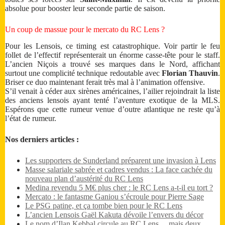
absolue pour booster leur seconde partie de saison.
Un coup de massue pour le mercato du RC Lens ?
Pour les Lensois, ce timing est catastrophique. Voir partir le feu
follet de l’effectif représenterait un énorme casse-tête pour le staff.
L’ancien Niçois a trouvé ses marques dans le Nord, affichant
surtout une complicité technique redoutable avec
Florian Thauvin
.
Briser ce duo maintenant ferait très mal à l’animation offensive.
S’il venait à céder aux sirènes américaines, l’ailier rejoindrait la liste
des anciens lensois ayant tenté l’aventure exotique de la MLS.
Espérons que cette rumeur venue d’outre atlantique ne reste qu’à
l’état de rumeur.
Nos derniers articles :
Les supporters de Sunderland préparent une invasion à Lens
Masse salariale sabrée et cadres vendus : La face cachée du
nouveau plan d’austérité du RC Lens
Medina revendu 5 M€ plus cher : le RC Lens a-t-il eu tort ?
Mercato : le fantasme Ganiou s’écroule pour Pierre Sage
Le PSG patine, et ça tombe bien pour le RC Lens
L’ancien Lensois Gaël Kakuta dévoile l’envers du décor
Le nom d’Ilan Kebbal circule au RC Lens… mais deux