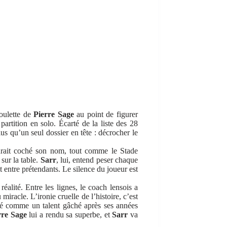
houlette de
Pierre Sage
au point de figurer
artition en solo. Écarté de la liste des 28
s qu’un seul dossier en tête : décrocher le
aurait coché son nom, tout comme le Stade
sur la table.
Sarr
, lui, entend peser chaque
entre prétendants. Le silence du joueur est
alité. Entre les lignes, le coach lensois a
 miracle. L’ironie cruelle de l’histoire, c’est
éré comme un talent gâché après ses années
rre Sage
lui a rendu sa superbe, et
Sarr
va