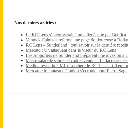
Nos derniers articles :
Le RC Lens s’intéresserait à un ailier écarté par Benfica
Yannick Cahuzac referme une page douloureuse à Bollae
RC Lens – Sunderland : tout savoir sur la dernière répét
Mercato : Un attaquant dans le viseur du RC Lens
Les supporters de Sunderland préparent une invasion à 
Masse salariale sabrée et cadres vendus : La face caché
Medina revendu 5 M€ plus cher : le RC Lens a-t-il eu tor
Mercato : le fantasme Ganiou s’écroule pour Pierre Sage