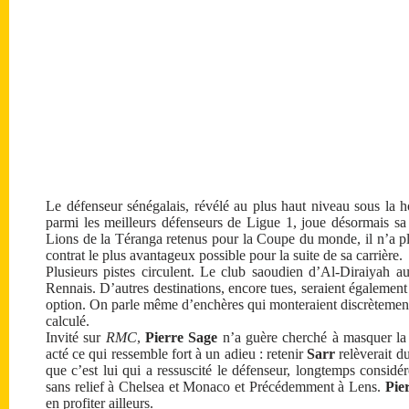
Le défenseur sénégalais, révélé au plus haut niveau sous la 
parmi les meilleurs défenseurs de Ligue 1, joue désormais sa p
Lions de la Téranga retenus pour la Coupe du monde, il n’a plu
contrat le plus avantageux possible pour la suite de sa carrière.
Plusieurs pistes circulent. Le club saoudien d’Al-Diraiyah 
Rennais. D’autres destinations, encore tues, seraient également 
option. On parle même d’enchères qui monteraient discrètement 
calculé.
Invité sur
RMC
,
Pierre Sage
n’a guère cherché à masquer la ré
acté ce qui ressemble fort à un adieu : retenir
Sarr
relèverait du
que c’est lui qui a ressuscité le défenseur, longtemps consid
sans relief à Chelsea et Monaco et Précédemment à Lens.
Pie
en profiter ailleurs.