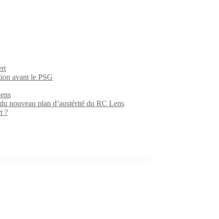
rt
ition avant le PSG
Lens
e du nouveau plan d’austérité du RC Lens
t ?